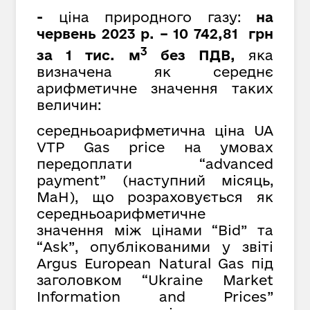
-
ціна природного газу:
на
червень 2023 р. – 10 742,81 грн
3
за 1 тис. м
без ПДВ,
яка
визначена як середнє
арифметичне значення таких
величин:
середньоарифметична ціна UA
VTP Gas price на умовах
передоплати “advanced
payment” (наступний місяць,
MaH), що розраховується як
cередньоарифметичне
значення між цінами “Bid” та
“Ask”, опублікованими у звіті
Argus European Natural Gas під
заголовком “Ukraine Market
Information and Prices”