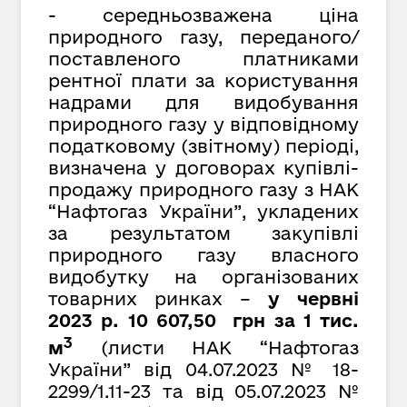
- середньозважена ціна
природного газу, переданого/
поставленого платниками
рентної плати за користування
надрами для видобування
природного газу у відповідному
податковому (звітному) періоді,
визначена у договорах купівлі-
продажу природного газу з НАК
“Нафтогаз України”, укладених
за результатом закупівлі
природного газу власного
видобутку на організованих
товарних ринках –
у червні
2023 р. 10 607,50 грн за 1 тис.
3
м
(листи НАК “Нафтогаз
України” від
04.07.2023 № 18-
2299/1.11-23 та від 05.07.2023 №