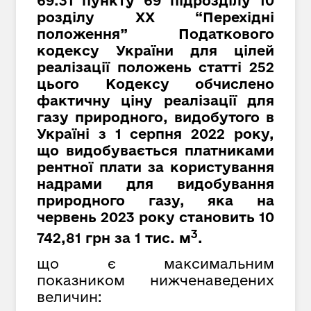
69.31 пункту 69 підрозділу 10
розділу XX “Перехідні
положення” Податкового
кодексу України для цілей
реалізації положень статті 252
цього Кодексу обчислено
фактичну ціну реалізації для
газу природного, видобутого в
Україні з 1 серпня 2022 року,
що видобувається платниками
рентної плати за користування
надрами для видобування
природного газу, яка на
червень 2023 року становить 10
3
742,81 грн за 1 тис. м
.
що є максимальним
показником нижченаведених
величин: