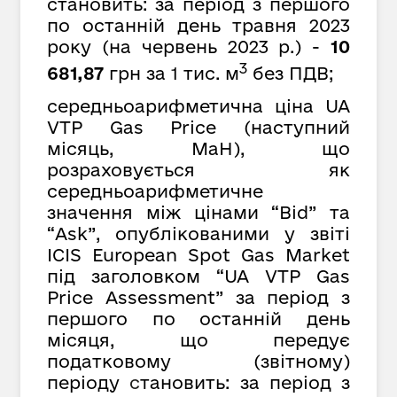
становить: за період з першого
по останній день травня 2023
року (на червень 2023 р.) -
10
3
681,87
грн за 1 тис. м
без ПДВ;
середньоарифметична ціна UA
VTP Gas Price (наступний
місяць, MaH), що
розраховується як
середньоарифметичне
значення між цінами “Bid” та
“Ask”, опублікованими у звіті
ICIS European Spot Gas Market
під заголовком “UA VTP Gas
Price Assessment” за період з
першого по останній день
місяця, що передує
податковому (звітному)
періоду
с
тановить: за період з