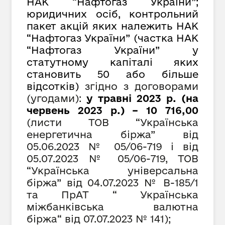
НАК “Нафтогаз України”;
юридичних осіб, контрольний
пакет акцій яких належить НАК
“Нафтогаз України” (частка НАК
“Нафтогаз України” у
статутному капіталі яких
становить 50 або більше
відсотків)
згідно з договорами
(угодами):
у травні 2023 р. (на
червень 2023 р.) – 10 716,00
(листи ТОВ “Українська
енергетична біржа” від
05.06.2023 №
05/06-719
і від
05.0
7
.2023 №
05/06-719, ТОВ
“Українська універсальна
біржа” від 04.07.2023 № В-185/1
та ПрАТ
“
Українська
міжбанківська валютна
біржа
“
від 07.07.2023 № 141);