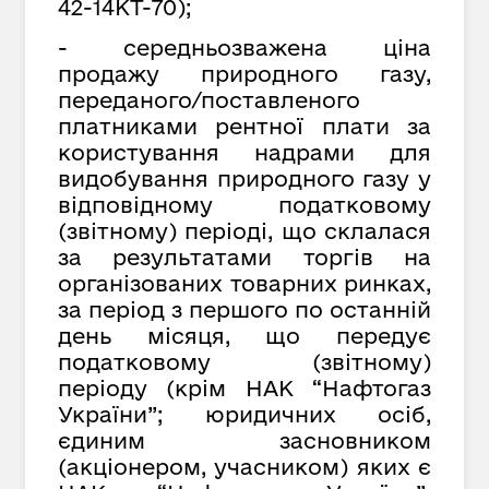
42-14КТ-70);
- середньозважена ціна
продажу природного газу,
переданого/поставленого
платниками рентної плати за
користування надрами для
видобування природного газу у
відповідному податковому
(звітному) періоді, що склалася
за результатами торгів на
організованих товарних ринках,
за період з першого по останній
день місяця, що передує
податковому (звітному)
періоду (крім НАК “Нафтогаз
України”; юридичних осіб,
єдиним засновником
(акціонером, учасником) яких є