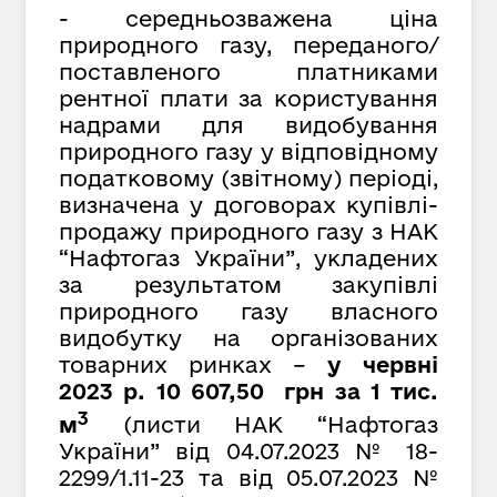
- середньозважена ціна
природного газу, переданого/
поставленого платниками
рентної плати за користування
надрами для видобування
природного газу у відповідному
податковому (звітному) періоді,
визначена у договорах купівлі-
продажу природного газу з НАК
“Нафтогаз України”, укладених
за результатом закупівлі
природного газу власного
видобутку на організованих
товарних ринках –
у червні
2023 р. 10 607,50 грн за 1 тис.
3
м
(листи НАК “Нафтогаз
України” від
04.07.2023 № 18-
2299/1.11-23 та від 05.07.2023 №