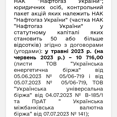
НАК “Нафтогаз України”;
юридичних осіб, контрольний
пакет акцій яких належить НАК
“Нафтогаз України” (частка НАК
“Нафтогаз України” у
статутному капіталі яких
становить 50 або більше
відсотків)
згідно з договорами
(угодами):
у травні 2023 р. (на
червень 2023 р.) – 10 716,00
(листи ТОВ “Українська
енергетична біржа” від
05.06.2023 №
05/06-719
і від
05.0
7
.2023 №
05/06-719, ТОВ
“Українська універсальна
біржа” від 04.07.2023 № В-185/1
та ПрАТ
“
Українська
міжбанківська валютна
біржа
“
від 07.07.2023 № 141);