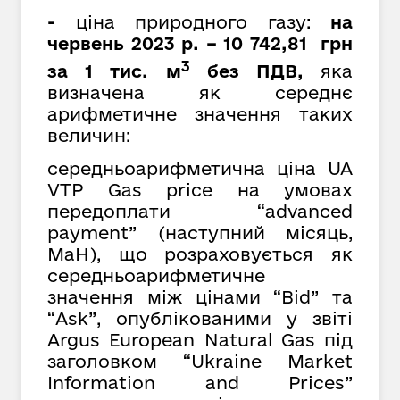
-
ціна природного газу:
на
червень 2023 р. – 10 742,81 грн
3
за 1 тис. м
без ПДВ,
яка
визначена як середнє
арифметичне значення таких
величин:
середньоарифметична ціна UA
VTP Gas price на умовах
передоплати “advanced
payment” (наступний місяць,
MaH), що розраховується як
cередньоарифметичне
значення між цінами “Bid” та
“Ask”, опублікованими у звіті
Argus European Natural Gas під
заголовком “Ukraine Market
Information and Prices”