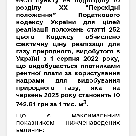
69.31 пункту 69 підрозділу 10
розділу XX “Перехідні
положення” Податкового
кодексу України для цілей
реалізації положень статті 252
цього Кодексу обчислено
фактичну ціну реалізації для
газу природного, видобутого в
Україні з 1 серпня 2022 року,
що видобувається платниками
рентної плати за користування
надрами для видобування
природного газу, яка на
червень 2023 року становить 10
3
742,81 грн за 1 тис. м
.
що є максимальним
показником нижченаведених
величин: