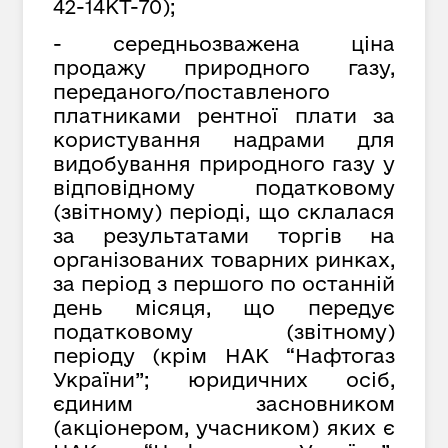
42-14КТ-70);
- середньозважена ціна
продажу природного газу,
переданого/поставленого
платниками рентної плати за
користування надрами для
видобування природного газу у
відповідному податковому
(звітному) періоді, що склалася
за результатами торгів на
організованих товарних ринках,
за період з першого по останній
день місяця, що передує
податковому (звітному)
періоду (крім НАК “Нафтогаз
України”; юридичних осіб,
єдиним засновником
(акціонером, учасником) яких є