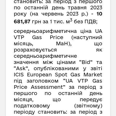
становить: за період з першого
по останній день травня 2023
року (на червень 2023 р.) -
10
3
681,87
грн за 1 тис. м
без ПДВ;
середньоарифметична ціна UA
VTP Gas Price (наступний
місяць, MaH), що
розраховується як
середньоарифметичне
значення між цінами “Bid” та
“Ask”, опублікованими у звіті
ICIS European Spot Gas Market
під заголовком “UA VTP Gas
Price Assessment” за період з
першого по останній день
місяця, що передує
податковому (звітному)
періоду
с
тановить: за період з