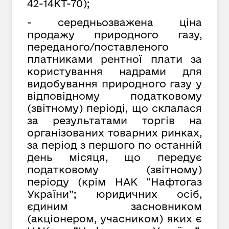
42-14КТ-70);
- середньозважена ціна
продажу природного газу,
переданого/поставленого
платниками рентної плати за
користування надрами для
видобування природного газу у
відповідному податковому
(звітному) періоді, що склалася
за результатами торгів на
організованих товарних ринках,
за період з першого по останній
день місяця, що передує
податковому (звітному)
періоду (крім НАК “Нафтогаз
України”; юридичних осіб,
єдиним засновником
(акціонером, учасником) яких є