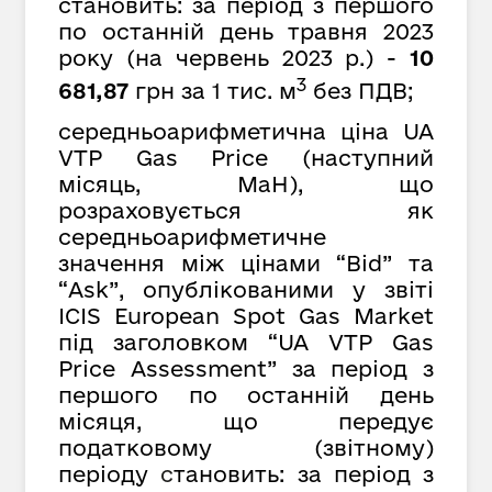
становить: за період з першого
по останній день травня 2023
року (на червень 2023 р.) -
10
3
681,87
грн за 1 тис. м
без ПДВ;
середньоарифметична ціна UA
VTP Gas Price (наступний
місяць, MaH), що
розраховується як
середньоарифметичне
значення між цінами “Bid” та
“Ask”, опублікованими у звіті
ICIS European Spot Gas Market
під заголовком “UA VTP Gas
Price Assessment” за період з
першого по останній день
місяця, що передує
податковому (звітному)
періоду
с
тановить: за період з