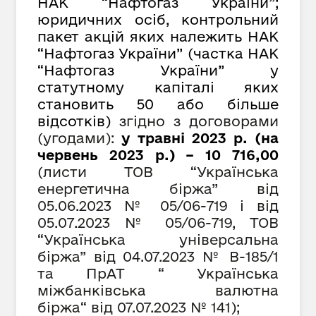
НАК “Нафтогаз України”;
юридичних осіб, контрольний
пакет акцій яких належить НАК
“Нафтогаз України” (частка НАК
“Нафтогаз України” у
статутному капіталі яких
становить 50 або більше
відсотків)
згідно з договорами
(угодами):
у травні 2023 р. (на
червень 2023 р.) – 10 716,00
(листи ТОВ “Українська
енергетична біржа” від
05.06.2023 №
05/06-719
і від
05.0
7
.2023 №
05/06-719, ТОВ
“Українська універсальна
біржа” від 04.07.2023 № В-185/1
та ПрАТ
“
Українська
міжбанківська валютна
біржа
“
від 07.07.2023 № 141);