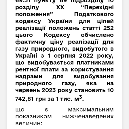
69.31 пункту 69 підрозділу 10
розділу XX “Перехідні
положення” Податкового
кодексу України для цілей
реалізації положень статті 252
цього Кодексу обчислено
фактичну ціну реалізації для
газу природного, видобутого в
Україні з 1 серпня 2022 року,
що видобувається платниками
рентної плати за користування
надрами для видобування
природного газу, яка на
червень 2023 року становить 10
3
742,81 грн за 1 тис. м
.
що є максимальним
показником нижченаведених
величин: