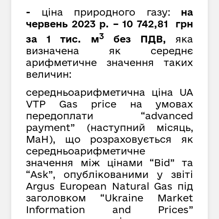
-
ціна природного газу:
на
червень 2023 р. – 10 742,81 грн
3
за 1 тис. м
без ПДВ,
яка
визначена як середнє
арифметичне значення таких
величин:
середньоарифметична ціна UA
VTP Gas price на умовах
передоплати “advanced
payment” (наступний місяць,
MaH), що розраховується як
cередньоарифметичне
значення між цінами “Bid” та
“Ask”, опублікованими у звіті
Argus European Natural Gas під
заголовком “Ukraine Market
Information and Prices”