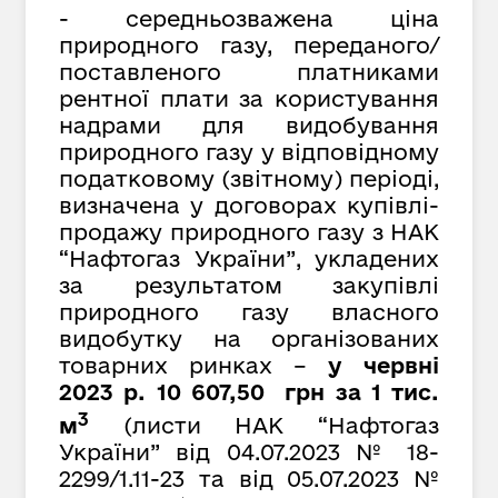
- середньозважена ціна
природного газу, переданого/
поставленого платниками
рентної плати за користування
надрами для видобування
природного газу у відповідному
податковому (звітному) періоді,
визначена у договорах купівлі-
продажу природного газу з НАК
“Нафтогаз України”, укладених
за результатом закупівлі
природного газу власного
видобутку на організованих
товарних ринках –
у червні
2023 р. 10 607,50 грн за 1 тис.
3
м
(листи НАК “Нафтогаз
України” від
04.07.2023 № 18-
2299/1.11-23 та від 05.07.2023 №