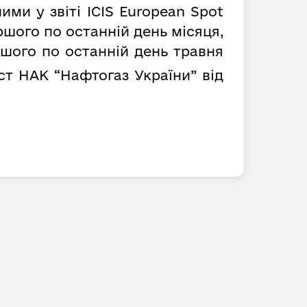
ми у звіті ICIS European Spot
ршого по останній день місяця,
ршого по останній день травня
т НАК “Нафтогаз України” від