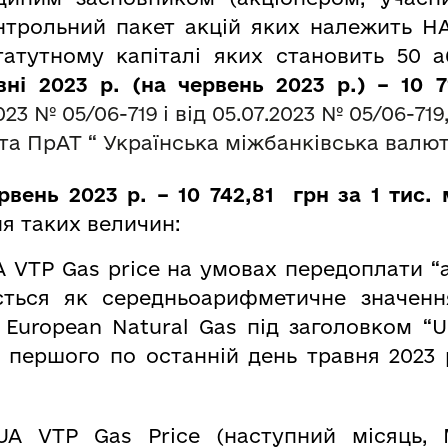
онтрольний пакет акцій яких належить НА
атутному капіталі яких становить 50 аб
вні 2023 р. (на червень 2023 р.) – 10 
2023 №
05/06-719
і від 05.0
7
.2023 №
05/06-719
та ПрАТ
“
Українська міжбанківська валю
вень 2023 р. – 10 742,81 грн за 1 тис. 
я таких величин:
 VTP Gas price на умовах передоплати “
ється як cередньоарифметичне значення
 European Natural Gas під заголовком “U
 з першого по останній день травня 2023 
UA VTP Gas Price (наступний місяць, 