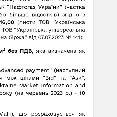
К “Нафтогаз України” (частка
о більше відсотків)
згідно з
716,00
(листи ТОВ “Українська
, ТОВ “Українська універсальна
тна біржа
“
від 07.07.2023 № 141);
3
м
без ПДВ,
яка визначена як
advanced payment” (наступний
 між цінами “Bid” та “Ask”,
kraine Market Information and
року (на червень 2023 р.) -
10
MaH), що розраховується як