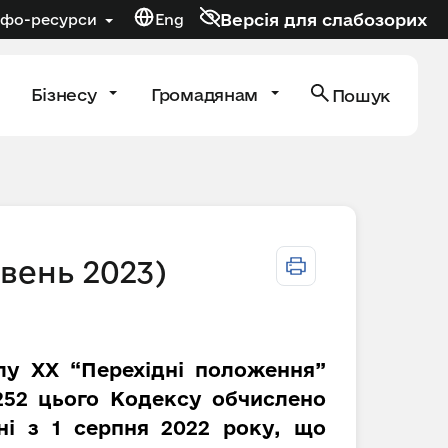
Версія для слабозорих
нфо-ресурси
Eng
Бізнесу
Громадянам
Пошук
рвень 2023)
ілу XX “Перехідні положення”
 252 цього Кодексу обчислено
ні з 1 серпня 2022 року, що