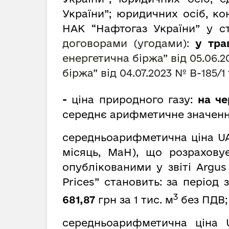
України”; юридичних осіб, к
НАК “Нафтогаз України” у ст
договорами (угодами):
у тра
енергетична біржа” від 05.06.
біржа” від 04.07.2023 № В-185/1
-
ціна природного газу:
на чер
середнє арифметичне значенн
середньоарифметична ціна UA
місяць, MaH), що розрахову
опублікованими у звіті Argus
Prices” становить: за період
3
681,87
грн за 1 тис. м
без ПДВ;
середньоарифметична ціна 