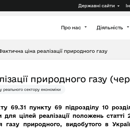
Державні сайти
І
Про нас
Діяльність
Фактична ціна реалізації природного газу
ізації природного газу (че
у реального сектору економіки
ту 69.31 пункту 69 підрозділу 10 розд
 для цілей реалізації положень статті
ля газу природного, видобутого в Украї