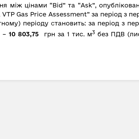
 між цінами “Bid” та “Ask”, опубліковани
 VTP Gas Price Assessment” за період з пе
тному) періоду
с
тановить: за період з пе
3
) –
10 803,75
грн за 1 тис. м
без ПДВ (лис