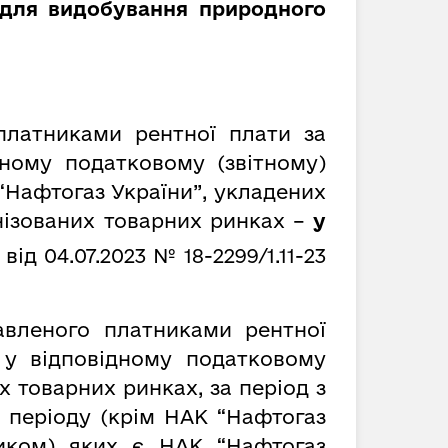
 для видобування природного
платниками рентної плати за
ному податковому (звітному)
 “Нафтогаз України”, укладених
анізованих товарних ринках –
у
 від
04.07.2023 № 18-2299/1.11-23
авленого платниками рентної
 у відповідному податковому
х товарних ринках, за період з
 періоду (крім НАК “Нафтогаз
ником) яких є НАК “Нафтогаз