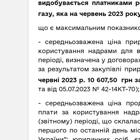
видобувається платниками р
газу, яка на червень 2023 року
що є максимальним показник
- середньозважена ціна при
користування надрами для в
періоді, визначена у договора
за результатом закупівлі при
червні 2023 р. 10 607,50 грн з
та від 05.07.2023 № 42-14КТ-70);
- середньозважена ціна про
плати за користування надр
(звітному) періоді, що склала
першого по останній день мі
України”; юридичних осіб, 