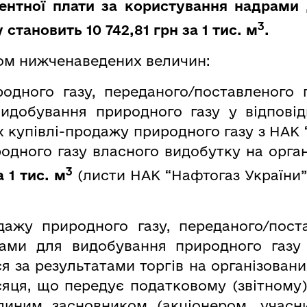
ентної плати за користування надрами
3
 становить 10 742,81 грн за 1 тис. м
.
ом нижченаведених величин:
родного газу, переданого/поставленого 
идобування природного газу у відповід
х купівлі-продажу природного газу з НАК
родного газу власного видобутку на орг
3
а 1 тис. м
(листи НАК “Нафтогаз України”
дажу природного газу, переданого/пост
ами для видобування природного газу
ся за результатами торгів на організовани
сяця, що передує податковому (звітному)
єдиним засновником (акціонером, учас