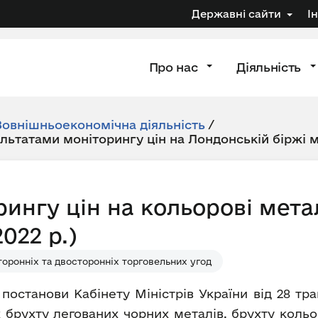
Державні сайти
І
Про нас
Діяльність
Зовнішньоекономічна діяльність
/
ультатами моніторингу цін на Лондонській біржі 
рингу цін на кольорові мета
022 р.)
оронніх та двосторонніх торговельних угод
 постанови Кабінету Міністрів України від 28 т
 брухту легованих чорних металів, брухту кольо