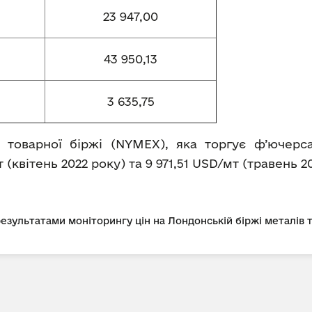
23 947,00
43 950,13
3 635,75
 товарної біржі (NYMEX), яка торгує ф’ючерс
 (квітень 2022 року) та 9 971,51 USD/мт (травень 2
 результатами моніторингу цін на Лондонській біржі металів 