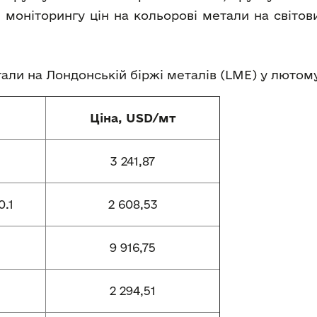
 моніторингу цін на кольорові метали на світо
етали на Лондонській біржі металів (LME) у лютом
Ціна, USD/мт
3 241,87
.1
2 608,53
9 916,75
2 294,51