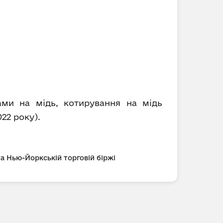
ами на мідь, котирування на мідь
022 року).
та Нью-Йоркській торговій біржі