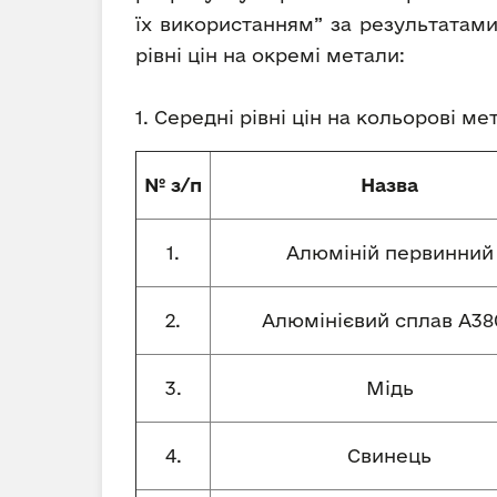
їх використанням” за результатами
рівні цін на окремі метали:
1. Середні рівні цін на кольорові м
№ з/п
Назва
1.
Алюміній первинний
2.
Алюмінієвий сплав А380
3.
Мідь
4.
Свинець