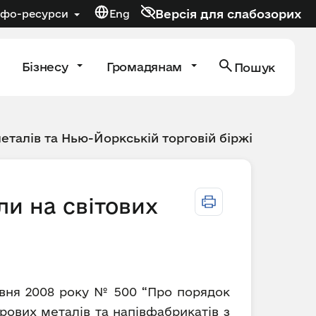
Версія для слабозорих
нфо-ресурси
Eng
Бізнесу
Громадянам
Пошук
металів та Нью-Йоркській торговій біржі
ли на світових
равня 2008 року № 500 “Про порядок
рових металів та напівфабрикатів з