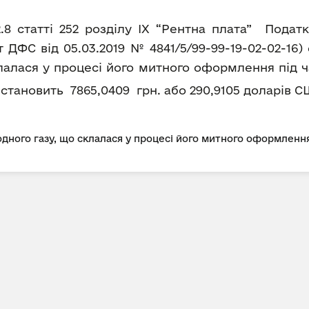
2.8 статті 252 розділу IX “Рентна плата” Пода
ДФС від 05.03.2019 № 4841/5/99-99-19-02-02-16
лалася у процесі його митного оформлення під ч
ка становить 7865,0409 грн. або 290,9105 доларів С
дного газу, що склалася у процесі його митного оформлення