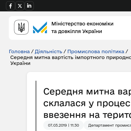
Головна
/
Діяльність
/
Промислова політика
/
Середня митна вартість імпортного природно
України
Середня митна вар
склалася у процес
ввезення на терито
07.03.2019 | 11:30
Департамент промисл