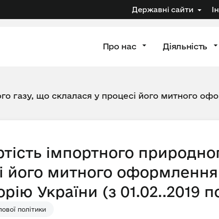
Державні сайти
І
Про нас
Діяльність
го газу, що склалася у процесі його митного офо
тість імпортного природног
і його митного оформлення 
рію України (з 01.02..2019 по
ової політики