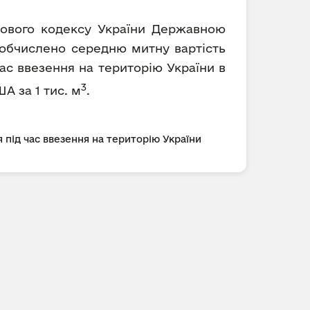
ткового кодексу України Державною
) обчислено середню митну вартість
ас ввезення на територію України в
3
ША за 1 тис. м
.
 під час ввезення на територію України