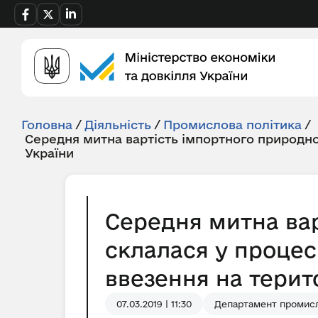
Головна
/
Діяльність
/
Промислова політика
/
Середня митна вартість імпортного природно
України
Середня митна вар
склалася у процес
ввезення на терито
07.03.2019 | 11:30
Департамент промисл