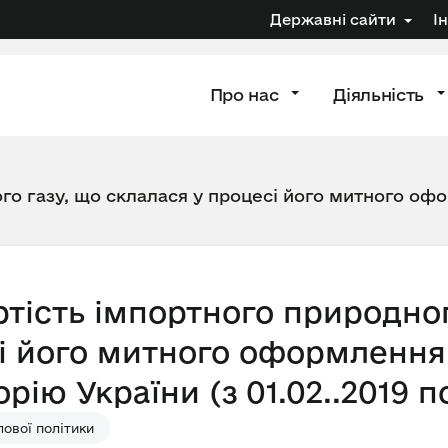
Державні сайти
І
Про нас
Діяльність
го газу, що склалася у процесі його митного офо
тість імпортного природног
і його митного оформлення 
рію України (з 01.02..2019 по
ової політики