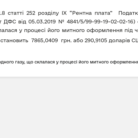
2.8 статті 252 розділу IX “Рентна плата” Пода
ДФС від 05.03.2019 № 4841/5/99-99-19-02-02-16
лалася у процесі його митного оформлення під ч
ка становить 7865,0409 грн. або 290,9105 доларів С
дного газу, що склалася у процесі його митного оформлення