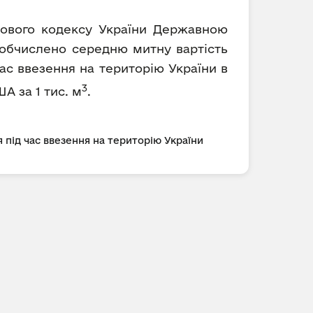
ткового кодексу України Державною
) обчислено середню митну вартість
ас ввезення на територію України в
3
ША за 1 тис. м
.
 під час ввезення на територію України