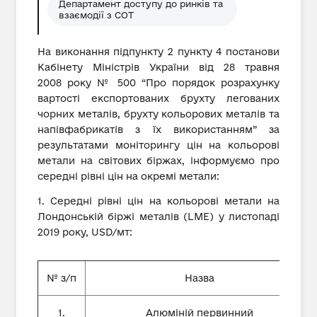
Департамент доступу до ринків та
взаємодії з СОТ
На виконання підпункту 2 пункту 4 постанови
Кабінету Міністрів України від 28 травня
2008 року № 500 “Про порядок розрахунку
вартості експортованих брухту легованих
чорних металів, брухту кольорових металів та
напівфабрикатів з їх використанням” за
результатами моніторингу цін на кольорові
метали на світових біржах, інформуємо про
середні рівні цін на окремі метали:
1. Середні рівні цін на кольорові метали на
Лондонській біржі металів (LME) у листопаді
2019 року, USD/мт:
№ з/п
Назва
1.
Алюміній первинний