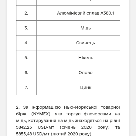
2.
Алюмінієвий сплав А380.1
3.
Мідь
4.
Свинець
5.
Нікель
6.
Олово
7.
Цинк
2. За інформацією Нью-Йоркської товарної
біржі (NYMEX), яка торгує ф’ючерсами на
мідь, котирування на мідь знаходяться на рівні
5842,25 USD/мт (січень 2020 року) та
5855,48 USD/мт (лютий 2020 року).