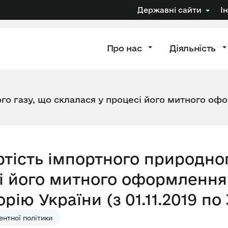
Державні сайти
І
Про нас
Діяльність
го газу, що склалася у процесі його митного офо
тість імпортного природног
і його митного оформлення 
ію України (з 01.11.2019 по 3
нтної політики