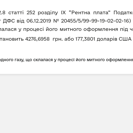
2.8 статті 252 розділу IX “Рентна плата” Пода
ДФС від 06.12.2019 № 20455/5/99-99-19-02-02-16
лалася у процесі його митного оформлення під ч
а становить 4276,6958 грн. або 177,3801 доларів США 
дного газу, що склалася у процесі його митного оформлення