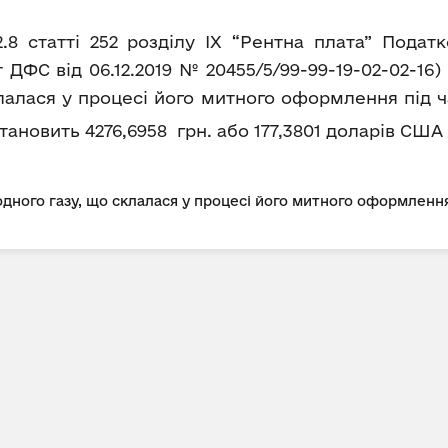
2.8 статті 252 розділу IX “Рентна плата” Пода
ДФС від 06.12.2019 № 20455/5/99-99-19-02-02-16
лалася у процесі його митного оформлення під ч
а становить 4276,6958 грн. або 177,3801 доларів США 
дного газу, що склалася у процесі його митного оформлення