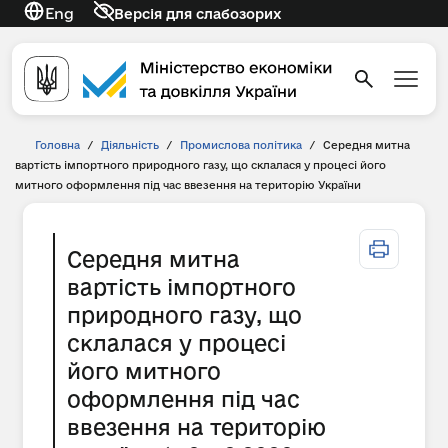
Eng
Версія для слабозорих
Головна
/
Діяльність
/
Промислова політика
/
Середня митна
вартість імпортного природного газу, що склалася у процесі його
митного оформлення під час ввезення на територію України
Середня митна
вартість імпортного
природного газу, що
склалася у процесі
його митного
оформлення під час
ввезення на територію