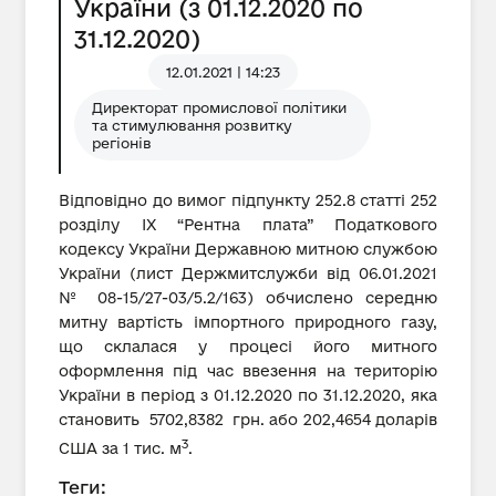
України (з 01.12.2020 по
31.12.2020)
12.01.2021 | 14:23
Директорат промислової політики
та стимулювання розвитку
регіонів
Відповідно до вимог підпункту 252.8 статті 252
розділу IX “Рентна плата” Податкового
кодексу України Державною митною службою
України (лист Держмитслужби від 06.01.2021
№ 08-15/27-03/5.2/163) обчислено середню
митну вартість імпортного природного газу,
що склалася у процесі його митного
оформлення під час ввезення на територію
України в період з 01.12.2020 по 31.12.2020, яка
становить 5702,8382 грн. або 202,4654 доларів
3
США за 1 тис. м
.
Теги: