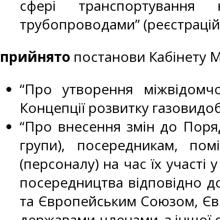
сфері транспортування н
трубопроводами” (реєстраційн
прийнято
постанови Кабінету Мі
“Про утворення міжвідомч
Концепції розвитку газовидобу
“Про внесення змін до Поряд
групи), посередникам, по
(персоналу) на час їх участі
посередництва відповідно до
та Європейським Союзом, Євр
державами-членами, з іншої с