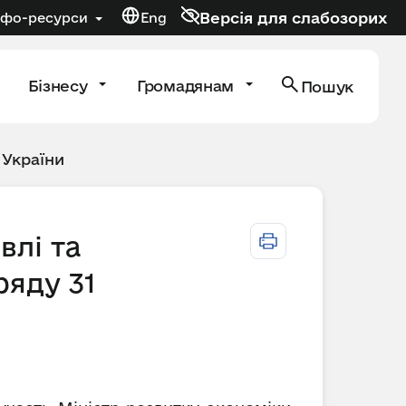
Версія для слабозорих
нфо-ресурси
Eng
Бізнесу
Громадянам
Пошук
 України
влі та
ряду 31