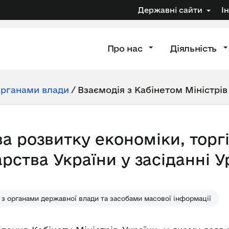
Державні сайти
І
Про нас
Діяльність
органами влади
/
Взаємодія з Кабінетом Міністрів
а розвитку економіки, торгі
рства України у засіданні У
 з органами державної влади та засобами масової інформації