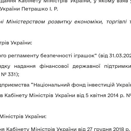
ідання Кабінету Міністрів України, у якому взяв
України Петрашко І. Р.
і Міністерством розвитку економіки, торгівлі 
рів України:
го регламенту безпечності іграшок” (від 31.03.202
дку надання фінансової державної підтримки
 № 331);
приємства “Національний фонд інвестицій України”
Кабінету Міністрів України від 5 квітня 2014 р. № 8
іністрів України:
абінету Міністрів України від 27 грудня 2018 р. №