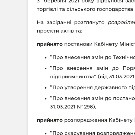
31 березня 2021 року відбулося зас
торгівлі та сільського господарства 
На засіданні розглянуто
розроблен
проекти актів та:
прийнято
постанови Кабінету Мініст
“Про внесення змін до Технічно
“Про внесення змін до Поря
підприємництва” (від 31.03.2021
“Про утворення державного під
“Про внесення змін до постанов 
31.03.2021 № 296),
прийнято
розпорядження Кабінету М
“Про скасування розпорядження К