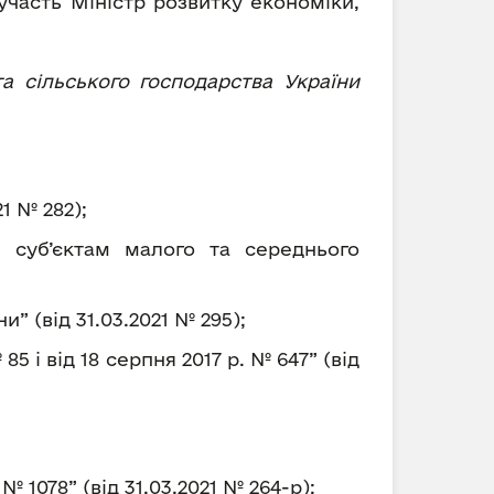
 участь Міністр розвитку економіки,
та сільського господарства України
1 № 282);
 суб’єктам малого та середнього
 (від 31.03.2021 № 295);
5 і від 18 серпня 2017 р. № 647” (від
 1078” (від 31.03.2021 № 264-р);