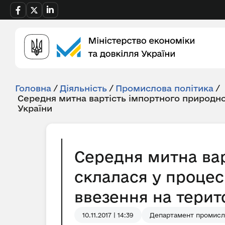
Головна
/
Діяльність
/
Промислова політика
/
Середня митна вартість імпортного природно
України
Середня митна вар
склалася у процес
ввезення на територ
10.11.2017 | 14:39
Департамент промисло