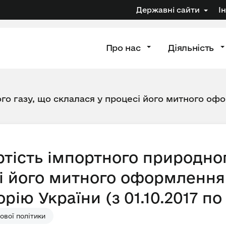
Державні сайти
І
Про нас
Діяльність
го газу, що склалася у процесі його митного офо
тість імпортного природног
і його митного оформлення 
ію України (з 01.10.2017 по 
вої політики