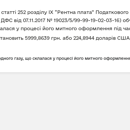
8 статті 252 розділу IX “Рентна плата” Податково
ФС від 07.11.2017 № 19023/5/99-99-19-02-03-16) 
алася у процесі його митного оформлення під ча
а становить 5999,8639 грн. або 224,8944 доларів США 
дного газу, що склалася у процесі його митного оформлення