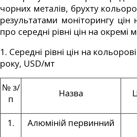
чорних металів, брухту кольоро
результатами моніторингу цін 
про середні рівні цін на окремі 
1. Середні рівні цін на кольоров
року, USD/мт
№ з/
Назва
Ц
п
1.
Алюміній первинний