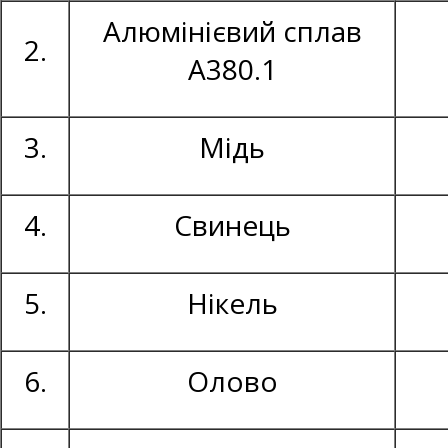
Алюмінієвий сплав
2.
А380.1
3.
Мідь
4.
Свинець
5.
Нікель
6.
Олово