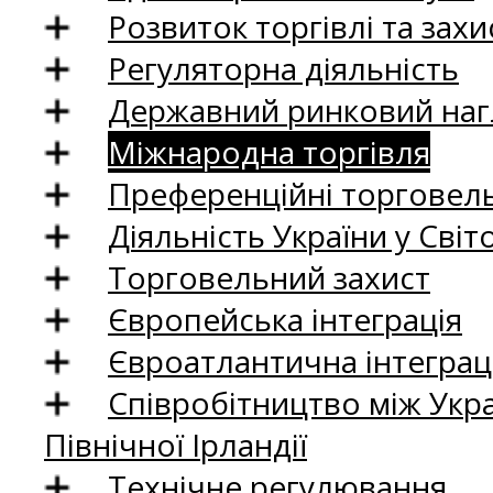
Розвиток торгівлі та зах
Регуляторна діяльність
Державний ринковий нагл
Міжнародна торгівля
Преференційні торговель
Діяльність України у Світо
Торговельний захист
Європейська інтеграція
Євроатлантична інтеграц
Співробітництво між Укр
Північної Ірландії
Технічне регулювання