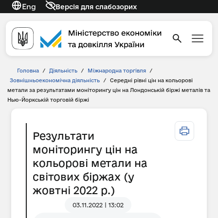
Eng
Версія для слабозорих
Головна
/
Діяльність
/
Міжнародна торгівля
/
Зовнішньоекономічна діяльність
/
Середні рівні цін на кольорові
метали за результатами моніторингу цін на Лондонській біржі металів та
Нью-Йоркській торговій біржі
Результати
моніторингу цін на
кольорові метали на
світових біржах (у
жовтні 2022 р.)
03.11.2022 | 13:02