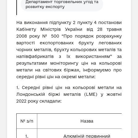
Департамент торговельних угод та
розвитку експорту
На виконання підпункту 2 пункту 4 постанови
Кабінету Міністрів України від 28 травня
2008 року № 500 “Про порядок розрахунку
вартості експортованих брухту легованих
чорних металів, брухту кольорових металів та
напівфабрикатів з їх використанням” за
результатами моніторингу цін на кольорові
метали на світових біржах, інформуємо про
середні рівні цін на окремі метали:
1. Середні рівні цін на кольорові метали на
Лондонській біржі металів (LME) у жовтні
2022 року складали:
№ з/п
Назва
1.
Алюміній первинний