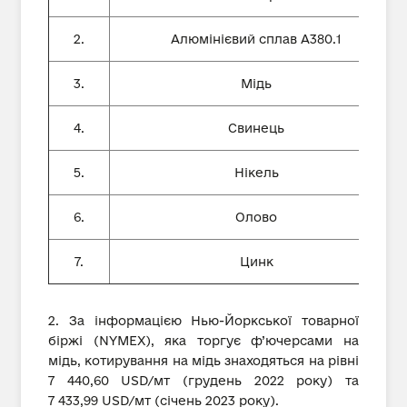
2.
Алюмінієвий сплав А380.1
3.
Мідь
4.
Свинець
5.
Нікель
6.
Олово
7.
Цинк
2. За інформацією Нью-Йоркської товарної
біржі (NYMEX), яка торгує ф’ючерсами на
мідь, котирування на мідь знаходяться на рівні
7 440,60 USD/мт (грудень 2022 року) та
7 433,99 USD/мт (січень 2023 року).