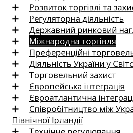
Розвиток торгівлі та зах
Регуляторна діяльність
Державний ринковий нагл
Міжнародна торгівля
Преференційні торговель
Діяльність України у Світо
Торговельний захист
Європейська інтеграція
Євроатлантична інтеграц
Співробітництво між Укр
Північної Ірландії
Технічне регулювання