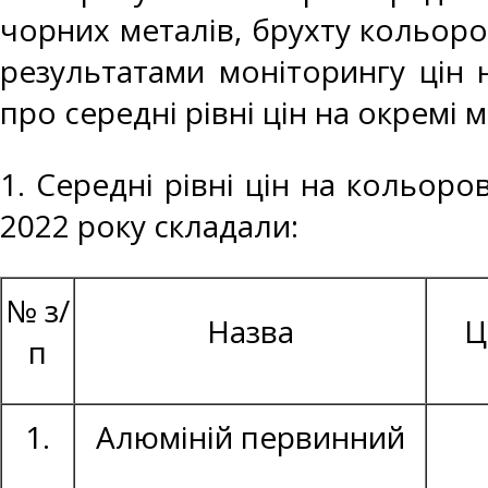
чорних металів, брухту кольоро
результатами моніторингу цін 
про середні рівні цін на окремі 
1. Середні рівні цін на кольоро
2022 року складали:
№ з/
Назва
Ц
п
1.
Алюміній первинний