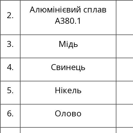
Алюмінієвий сплав
2.
А380.1
3.
Мідь
4.
Свинець
5.
Нікель
6.
Олово