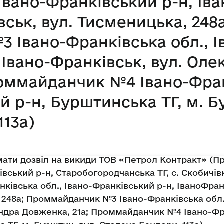
 Івано-Франківський р-н, Ів
вськ, вул. Тисменицька, 248а
Івано-Франківська обл., І
. Івано-Франківськ, вул. Ол
оммайданчик №4 Івано-Фран
й р-н, Бурштинська ТГ, м. Б
113а)
ати дозвіл на викиди ТОВ «Петрол Контракт» (П
вський р-н, Старобогородчанська ТГ, с. Скобичівка
вська обл., Івано-Франківський р-н, ІваноФранк
 248а; Проммайданчик №3 Івано-Франківська обл.,
андра Довженка, 21а; Проммайданчик №4 Івано-Фра