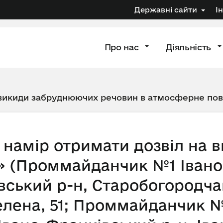
Державні сайти
І
Про нас
Діяльність
 викиди забруднюючих речовин в атмосферне по
намір отримати дозвіл на 
» (Проммайданчик №1 Івано
вський р-н, Старобогородчан
Зелена, 51; Проммайданчик №