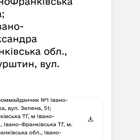
аноФранківська
;
вано-
ександра
ківська обл.,
урштин, вул.
роммайданчик №1 Івано-
, вул. Зелена, 51;
івська ТГ, м Івано-
 Івано-Франківська ТГ, м.
нківська обл., Івано-