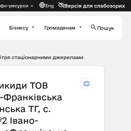
Версія для слабозорих
нфо-ресурси
Eng
Бізнесу
Громадянам
Пошук
вітря стаціонарними джерелами
викиди ТОВ
-Франківська
ська ТГ, с.
2 Івано-