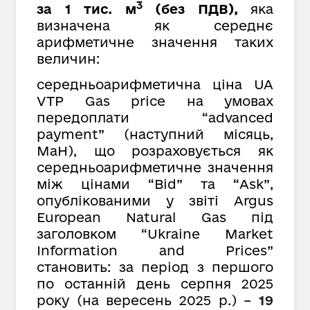
3
за 1 тис. м
(без ПДВ),
яка
визначена як середнє
арифметичне значення таких
величин:
середньоарифметична ціна UA
VTP Gas price на умовах
передоплати “advanced
payment” (наступний місяць,
MaH), що розраховується як
cередньоарифметичне значення
між цінами “Bid” та “Ask”,
опублікованими у звіті Argus
European Natural Gas під
заголовком “Ukraine Market
Information and Prices”
становить: за період з першого
по останній день серпня 2025
року (на вересень 2025 р.) –
19