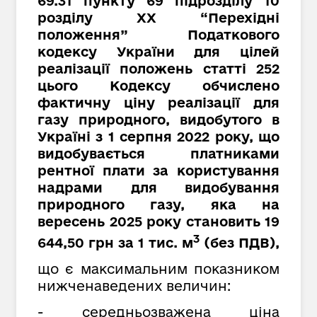
69.31 пункту 69 підрозділу 10
розділу XX “Перехідні
положення” Податкового
кодексу України для цілей
реалізації положень статті 252
цього Кодексу обчислено
фактичну ціну реалізації для
газу природного, видобутого в
Україні з 1 серпня 2022 року, що
видобувається платниками
рентної плати за користування
надрами для видобування
природного газу, яка на
вересень 2025 року становить
19
3
644,50 грн за 1 тис. м
(без ПДВ),
що є максимальним показником
нижченаведених величин:
- середньозважена ціна