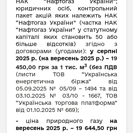
НАК “Нафтогаз України”;
юридичних осіб, контрольний
пакет акцій яких належить НАК
“Нафтогаз України” (частка НАК
“Нафтогаз України” у статутному
капіталі яких становить 50 або
більше відсотків)
згідно з
договорами (угодами):
у серпні
2025 р. (на вересень 2025 р.) –
19
3
450
,00 грн за 1 тис. м
(без ПДВ
(листи ТОВ “Українська
енергетична біржа” від
05.09.2025 № 05/09 – 1494 та від
03.10.2025 № 03/10 - 1667, ТОВ
“Українська торгова платформа”
від 01.10.2025 № 669);
-
ціна природного газу
на
вересень 2025 р. –
19
644,
50
грн