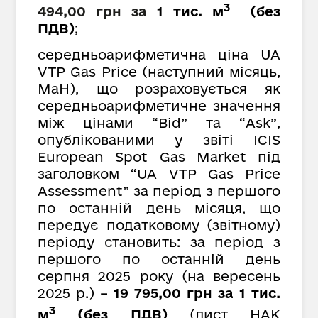
3
494,00 грн
за
1 тис. м
(без
ПДВ)
;
середньоарифметична ціна UA
VTP Gas Price (наступний місяць,
MaH), що розраховується як
середньоарифметичне значення
між цінами “Bid” та “Ask”,
опублікованими у звіті ICIS
European Spot Gas Market під
заголовком “UA VTP Gas Price
Assessment” за період з першого
по останній день місяця, що
передує податковому (звітному)
періоду
с
тановить: за період з
першого по останній день
серпня 2025 року (на вересень
2025 р.) –
19 795,00 грн
за 1 тис.
3
м
(без ПДВ)
(лист НАК