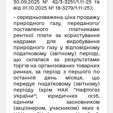
30.09.2025 № 42/3-3251/1.11-25
та
від 01.10.2025 № 18-3279/1.11-25);
- середньозважена ціна продажу
природного газу, переданого/
поставленого платниками
рентної плати за користування
надрами для видобування
природного газу у відповідному
податковому (звітному) періоді,
що склалася за результатами
торгів на організованих товарних
ринках, за період з першого по
останній день місяця, що
передує податковому (звітному)
періоду (крім НАК “Нафтогаз
України”; юридичних осіб,
єдиним засновником
(акціонером, учасником) яких є