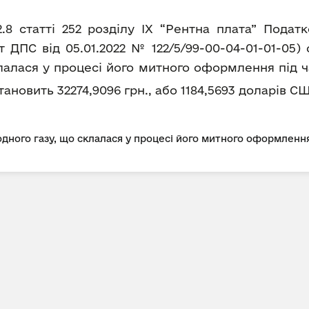
2.8 статті 252 розділу IX “Рентна плата” Пода
 ДПС від 05.01.2022 № 122/5/99-00-04-01-01-05)
лалася у процесі його митного оформлення під ч
а становить 32274,9096 грн., або 1184,5693 доларів СШ
дного газу, що склалася у процесі його митного оформлення