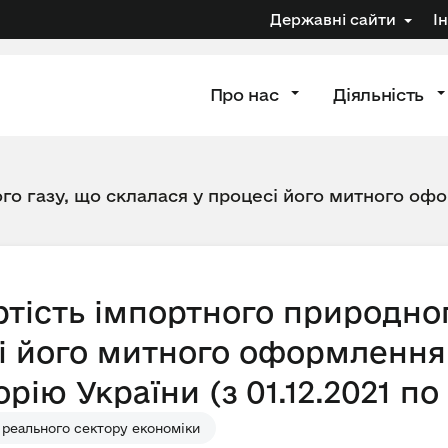
Державні сайти
І
Про нас
Діяльність
го газу, що склалася у процесі його митного офо
тість імпортного природног
і його митного оформлення 
ію України (з 01.12.2021 по 3
 реального сектору економіки