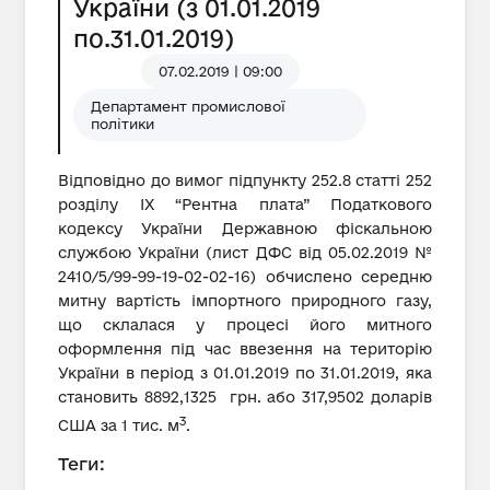
України (з 01.01.2019
по.31.01.2019)
07.02.2019 | 09:00
Департамент промислової
політики
Відповідно до вимог підпункту 252.8 статті 252
розділу IX “Рентна плата” Податкового
кодексу України Державною фіскальною
службою України (лист ДФС від 05.02.2019 №
2410/5/99-99-19-02-02-16) обчислено середню
митну вартість імпортного природного газу,
що склалася у процесі його митного
оформлення під час ввезення на територію
України в період з 01.01.2019 по 31.01.2019, яка
становить 8892,1325 грн. або 317,9502 доларів
3
США за 1 тис. м
.
Теги: