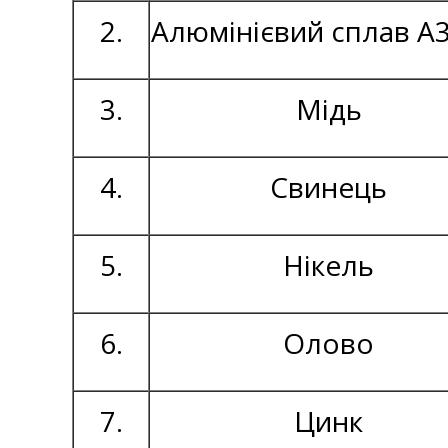
2.
Алюмінієвий сплав А3
3.
Мідь
4.
Свинець
5.
Нікель
6.
Олово
7.
Цинк