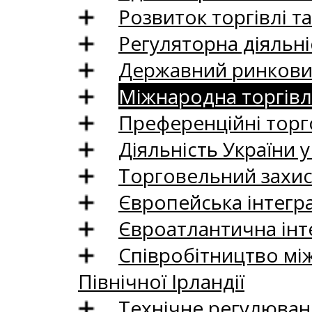
Розвиток торгівлі т
Регуляторна діяльні
Державний ринковий
Міжнародна торгівл
Преференційні торг
Діяльність України у
Торговельний захис
Європейська інтегр
Євроатлантична інт
Співробітництво між
Північної Ірландії
Технічне регулюван