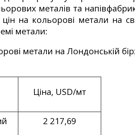
ьорових металів та напівфабрик
 цін на кольорові метали на св
ремі метали:
ьорові метали на Лондонській бірж
Ціна, USD/мт
ий
2 217,69