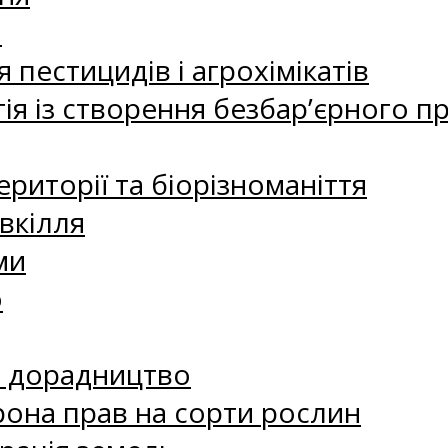
а
 пестицидів і агрохімікатів
ія із створення безбар’єрного пр
риторії та біорізноманіття
вкілля
ми
о
е дорадництво
рона прав на сорти рослин