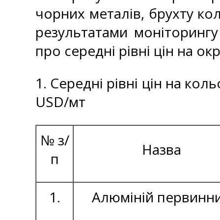
чорних металів, брухту кол
результатами моніторингу
про середні рівні цін на ок
1. Середні рівні цін на кол
USD/мт
№ з/
Назва
п
1.
Алюміній первинн