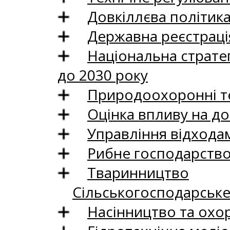
Довкіллєва політик
Державна реєстрація
Національна стратег
до 2030 року
Природоохоронні те
Оцінка впливу на до
Управління відхода
Рибне господарств
Тваринництво
Сільськогосподарськ
Насінництво та охо