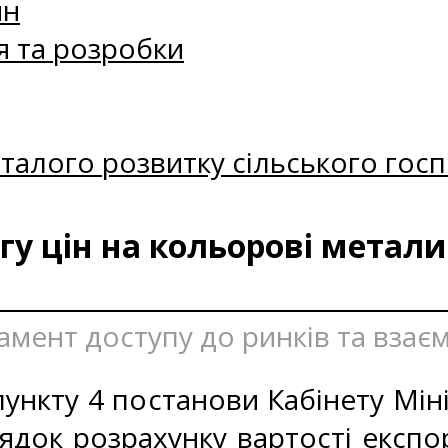
ин
я та розробки
талого розвитку сільського госп
у цін на кольорові метали
амент доступу до ринків та взаєм
ункту 4 постанови Кабінету Міні
ядок розрахунку вартості експо