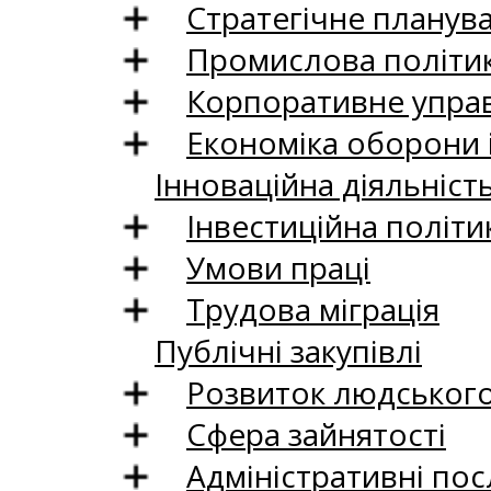
Стратегічне планув
Промислова політи
Корпоративне управ
Економіка оборони 
Інноваційна діяльніст
Інвестиційна політи
Умови праці
Трудова міграція
Публічні закупівлі
Розвиток людського 
Сфера зайнятості
Адміністративні пос