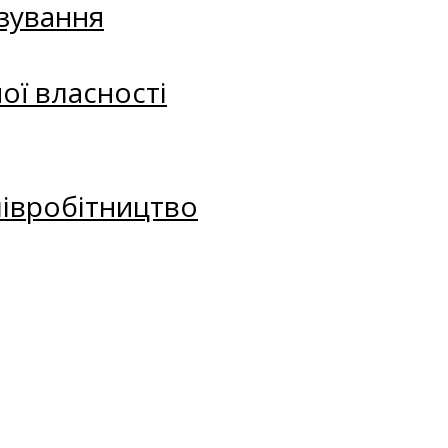
зування
ої власності
півробітництво