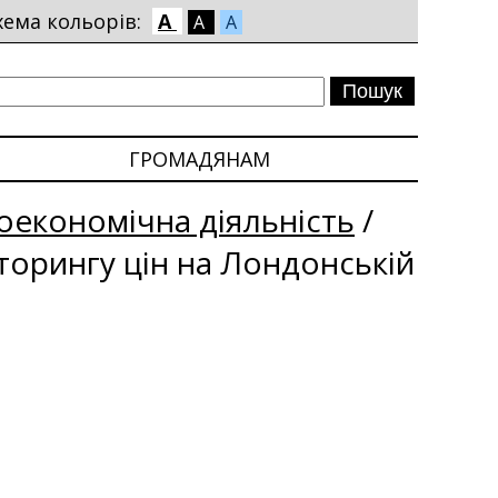
хема кольорів:
A
A
A
ГРОМАДЯНАМ
економічна діяльність
/
іторингу цін на Лондонській