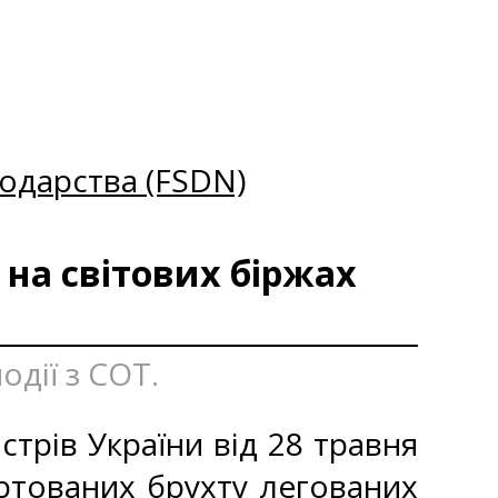
одарства (FSDN)
 на світових біржах
одії з СОТ.
стрів України від 28 травня
ртованих брухту легованих