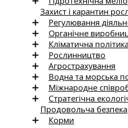
Гідротехнічна меліо
Захист і карантин рос
Регулювання діяльно
Органічне виробни
Кліматична політик
Рослинництво
Агрострахування
Водна та морська п
Міжнародне співро
Стратегічна екологі
Продовольча безпека
Корми