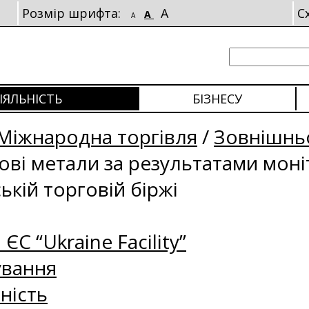
Розмір шрифта:
A
С
A
A
ІЯЛЬНІСТЬ
БІЗНЕСУ
Міжнародна торгівля
/
Зовнішньо
рові метали за результатами мон
ькій торговій біржі
 ЄС “Ukraine Facility”
ування
ність