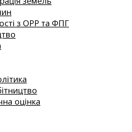
рація земель
лин
сті з ОРР та ФПГ
цтво
а
олітика
бітництво
чна оцінка