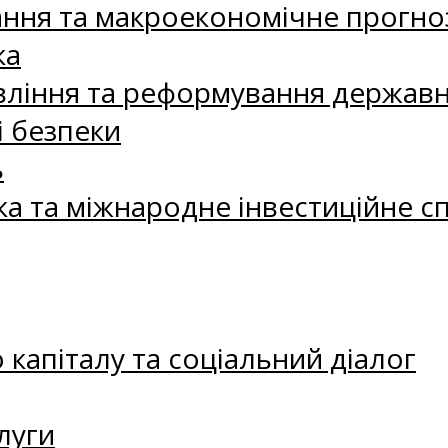
ання та макроекономічне прогно
ка
ління та реформування державн
і безпеки
ь
ка та міжнародне інвестиційне с
капіталу та соціальний діалог
луги