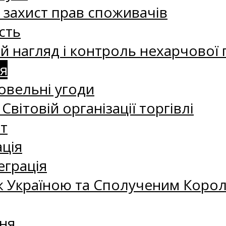
а захист прав споживачів
сть
 нагляд і контроль нехарчової 
я
овельні угоди
 Світовій організації торгівлі
т
ація
еграція
 Україною та Сполученим Королі
ня