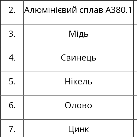
2.
Алюмінієвий сплав А380.1
3.
Мідь
4.
Свинець
5.
Нікель
6.
Олово
7.
Цинк