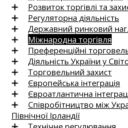
Розвиток торгівлі та зах
Регуляторна діяльність
Державний ринковий нагл
Міжнародна торгівля
Преференційні торговель
Діяльність України у Світо
Торговельний захист
Європейська інтеграція
Євроатлантична інтеграц
Співробітництво між Укр
Північної Ірландії
Технічне регулювання