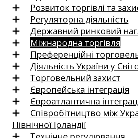
Розвиток торгівлі та зах
Регуляторна діяльність
Державний ринковий нагл
Міжнародна торгівля
Преференційні торговель
Діяльність України у Світо
Торговельний захист
Європейська інтеграція
Євроатлантична інтеграц
Співробітництво між Укр
Північної Ірландії
Технічне регулювання