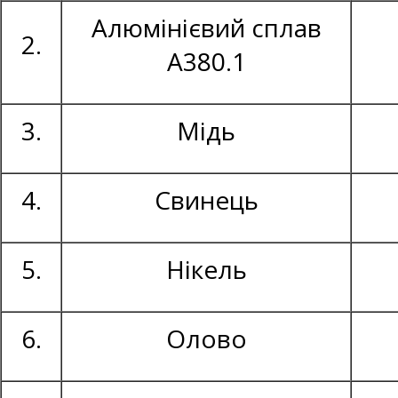
Алюмінієвий сплав
2.
А380.1
3.
Мідь
4.
Свинець
5.
Нікель
6.
Олово