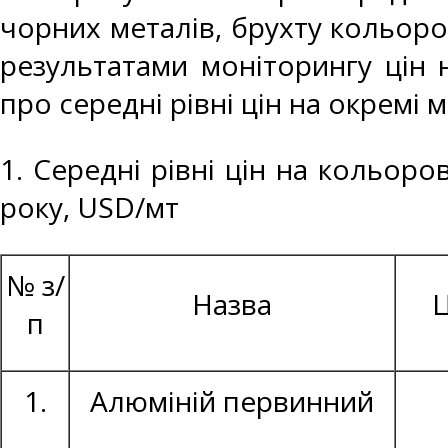
чорних металів, брухту кольоро
результатами моніторингу цін 
про середні рівні цін на окремі 
1. Середні рівні цін на кольоро
року, USD/мт
№ з/
Назва
Ц
п
1.
Алюміній первинний