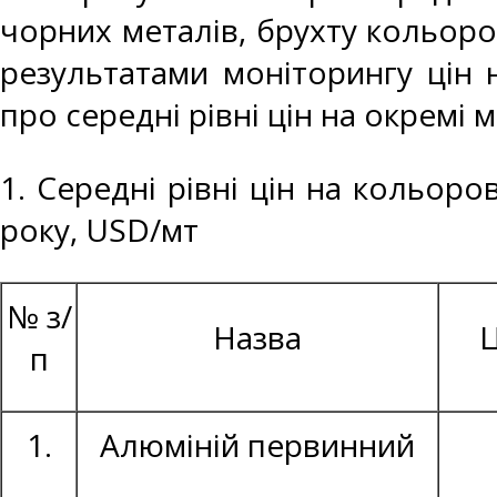
чорних металів, брухту кольоро
результатами моніторингу цін 
про середні рівні цін на окремі 
1. Середні рівні цін на кольоро
року, USD/мт
№ з/
Назва
Ц
п
1.
Алюміній первинний