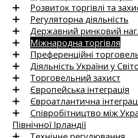
Розвиток торгівлі та зах
Регуляторна діяльність
Державний ринковий нагл
Міжнародна торгівля
Преференційні торговель
Діяльність України у Світо
Торговельний захист
Європейська інтеграція
Євроатлантична інтеграц
Співробітництво між Укр
Північної Ірландії
Технічне регулювання