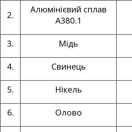
Алюмінієвий сплав
2.
А380.1
3.
Мідь
4.
Свинець
5.
Нікель
6.
Олово