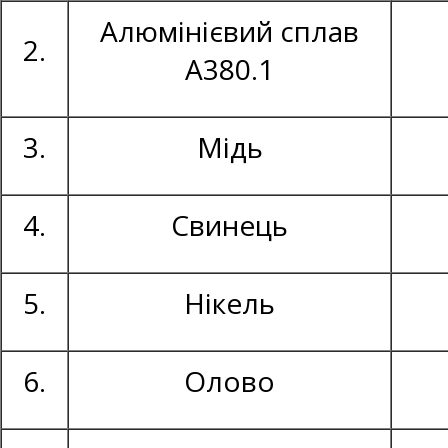
Алюмінієвий сплав
2.
А380.1
3.
Мідь
4.
Свинець
5.
Нікель
6.
Олово