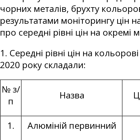
чорних металів, брухту кольоров
результатами моніторингу цін н
про середні рівні цін на окремі 
1. Середні рівні цін на кольоров
2020 року складали:
№ з/
Назва
Ц
п
1.
Алюміній первинний