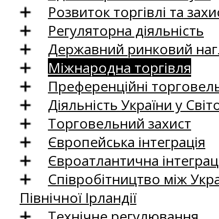
Розвиток торгівлі та зах
Регуляторна діяльність
Державний ринковий нагл
Міжнародна торгівля
Преференційні торговель
Діяльність України у Світо
Торговельний захист
Європейська інтеграція
Євроатлантична інтеграц
Співробітництво між Укр
Північної Ірландії
Технічне регулювання