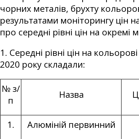
чорних металів, брухту кольоров
результатами моніторингу цін н
про середні рівні цін на окремі 
1. Середні рівні цін на кольоров
2020 року складали:
№ з/
Назва
Ц
п
1.
Алюміній первинний