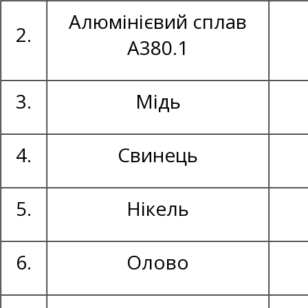
Алюмінієвий сплав
2.
А380.1
3.
Мідь
4.
Свинець
5.
Нікель
6.
Олово