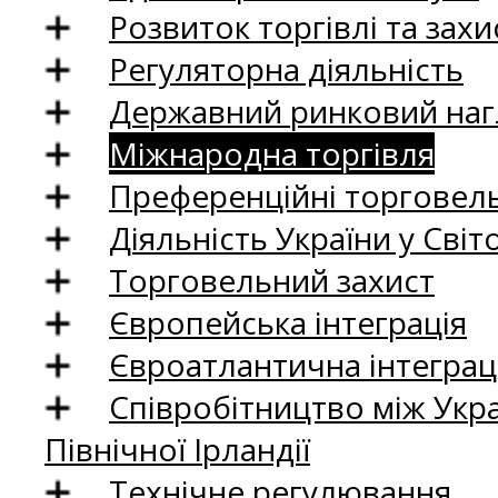
Розвиток торгівлі та зах
Регуляторна діяльність
Державний ринковий нагл
Міжнародна торгівля
Преференційні торговель
Діяльність України у Світо
Торговельний захист
Європейська інтеграція
Євроатлантична інтеграц
Співробітництво між Укр
Північної Ірландії
Технічне регулювання