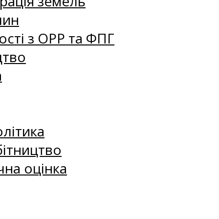
рація земель
лин
сті з ОРР та ФПГ
цтво
а
олітика
бітництво
чна оцінка