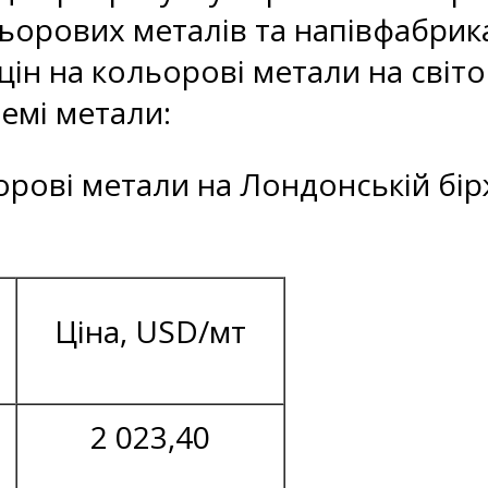
ьорових металів та напівфабрика
цін на кольорові метали на світ
ремі метали:
ьорові метали на Лондонській бірж
Ціна, USD/мт
2 023,40