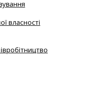
зування
ої власності
півробітництво