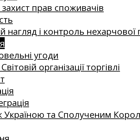
а захист прав споживачів
сть
 нагляд і контроль нехарчової 
я
овельні угоди
 Світовій організації торгівлі
т
ація
еграція
 Україною та Сполученим Королі
ня