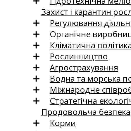
Гідротехнічна меліо
Захист і карантин рос
Регулювання діяльно
Органічне виробни
Кліматична політик
Рослинництво
Агрострахування
Водна та морська п
Міжнародне співро
Стратегічна екологі
Продовольча безпека
Корми