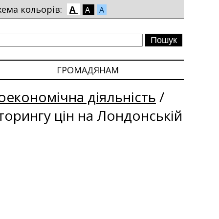
хема кольорів:
A
A
A
ГРОМАДЯНАМ
економічна діяльність
/
іторингу цін на Лондонській