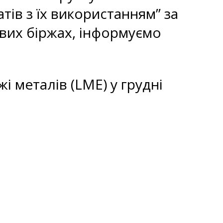
тів з їх використанням” за
ових біржах, інформуємо
і металів (LME) у грудні