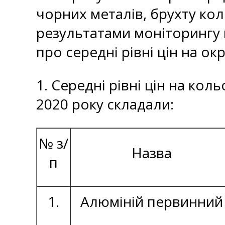
чорних металів, брухту кол
результатами моніторингу 
про середні рівні цін на ок
1. Середні рівні цін на кол
2020 року складали:
№ з/
Назва
п
1.
Алюміній первинний