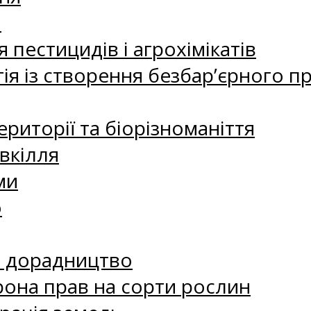
а
 пестицидів і агрохімікатів
ія із створення безбар’єрного пр
риторії та біорізноманіття
вкілля
ми
о
е дорадництво
рона прав на сорти рослин