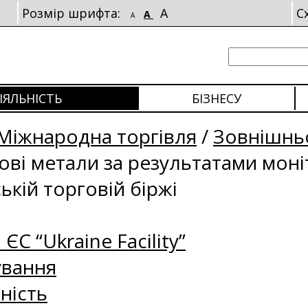
Розмір шрифта:
A
С
A
A
ІЯЛЬНІСТЬ
БІЗНЕСУ
Міжнародна торгівля
/
Зовнішньо
рові метали за результатами мон
ькій торговій біржі
 ЄС “Ukraine Facility”
ування
ність