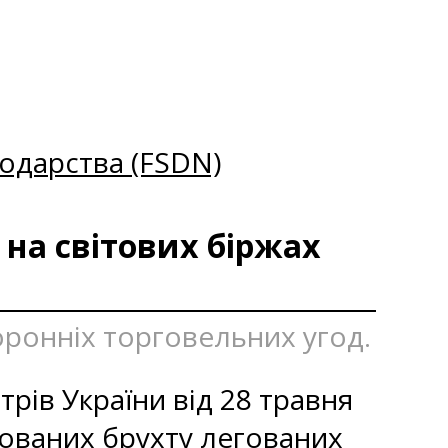
одарства (FSDN)
 на світових біржах
оронніх торговельних угод.
трів України від 28 травня
тованих брухту легованих