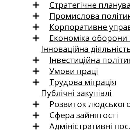
Стратегічне планув
Промислова політи
Корпоративне управ
Економіка оборони 
Інноваційна діяльніст
Інвестиційна політи
Умови праці
Трудова міграція
Публічні закупівлі
Розвиток людського 
Сфера зайнятості
Адміністративні пос