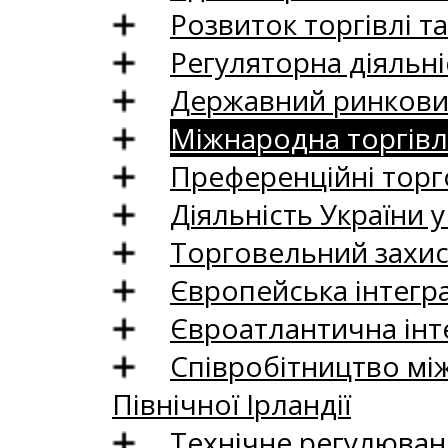
Розвиток торгівлі т
Регуляторна діяльні
Державний ринковий
Міжнародна торгівл
Преференційні торг
Діяльність України у
Торговельний захис
Європейська інтегр
Євроатлантична інт
Співробітництво між
Північної Ірландії
Технічне регулюван