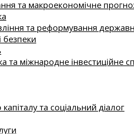
ання та макроекономічне прогно
ка
ління та реформування державн
і безпеки
ь
ка та міжнародне інвестиційне с
капіталу та соціальний діалог
луги