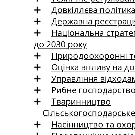
Довкіллєва політик
Державна реєстрація
Національна стратег
до 2030 року
Природоохоронні те
Оцінка впливу на до
Управління відхода
Рибне господарств
Тваринництво
Сільськогосподарськ
Насінництво та охо