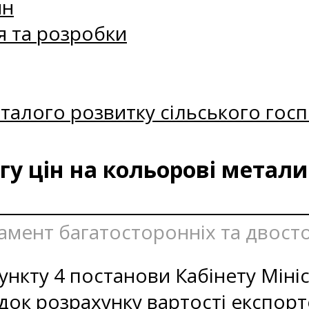
ин
я та розробки
талого розвитку сільського госп
у цін на кольорові метали
тамент багатосторонніх та двост
ункту 4 постанови Кабінету Мініс
док розрахунку вартості експор