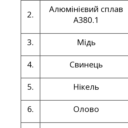
Алюмінієвий сплав
2.
А380.1
3.
Мідь
4.
Свинець
5.
Нікель
6.
Олово