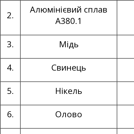
Алюмінієвий сплав
2.
А380.1
3.
Мідь
4.
Свинець
5.
Нікель
6.
Олово