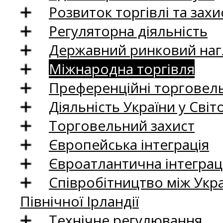
Розвиток торгівлі та зах
Регуляторна діяльність
Державний ринковий нагл
Міжнародна торгівля
Преференційні торговель
Діяльність України у Світо
Торговельний захист
Європейська інтеграція
Євроатлантична інтеграц
Співробітництво між Укр
Північної Ірландії
Технічне регулювання