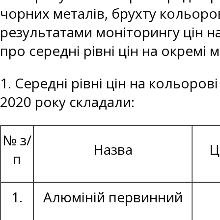
чорних металів, брухту кольоров
результатами моніторингу цін н
про середні рівні цін на окремі 
1. Середні рівні цін на кольоров
2020 року складали:
№ з/
Назва
Ц
п
1.
Алюміній первинний