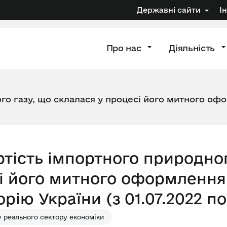
Державні сайти
І
Про нас
Діяльність
го газу, що склалася у процесі його митного офо
тість імпортного природног
і його митного оформлення 
рію України (з 01.07.2022 по 
 реального сектору економіки