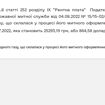
2.8 статті 252 розділу IX “Рентна плата” Пода
авної митної служби від 04.08.2022 № 15/15-02
зу, що склалася у процесі його митного оформл
7.2022, яка становить 25293,19 грн, або 864,58 дола
дного газу, що склалася у процесі його митного оформлення