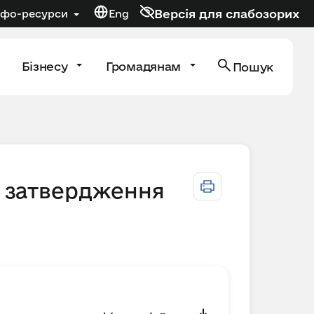
Версія для слабозорих
нфо-ресурси
Eng
Бізнесу
Громадянам
Пошук
о затвердження