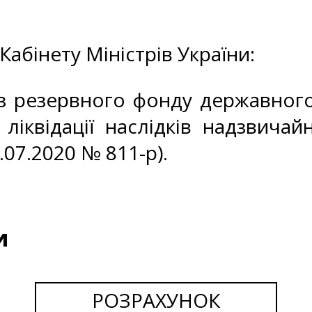
абінету Міністрів України:
 з резервного фонду державног
ліквідації наслідків надзвичайн
.07.2020 № 811-р).
и
РОЗРАХУНОК