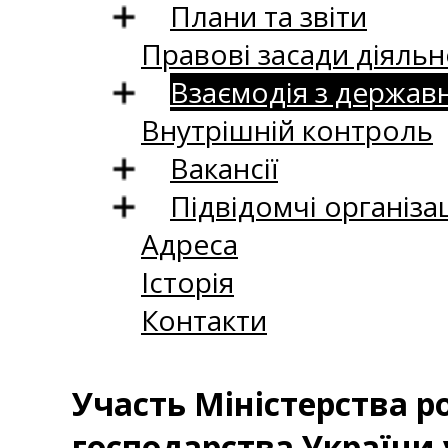
Плани та звіти
Правові засади діяльн
Взаємодія з держав
Внутрішній контроль
Вакансії
Підвідомчі організац
Адреса
Історія
Контакти
Участь Міністерства ро
господарства України у