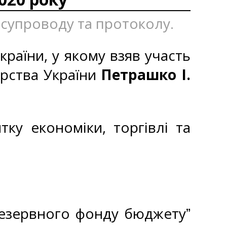
 супроводу та протоколу.
країни, у якому взяв участь
арства України
Петрашко І.
тку економіки, торгівлі та
резервного фонду бюджетуˮ