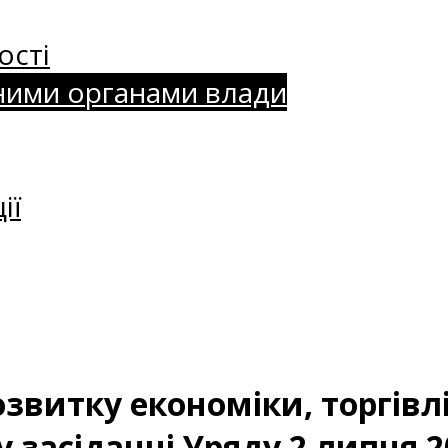
ості
ними органами влади
ії
звитку економіки, торгівлі
 засіданні Уряду 2 липня 2