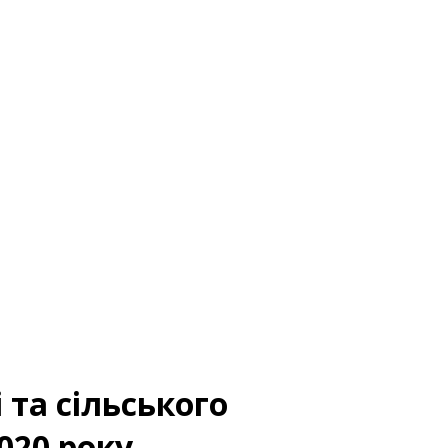
 та сільського
020 року