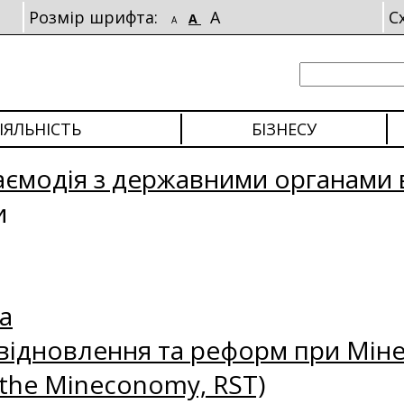
Розмір шрифта:
A
С
A
A
ІЯЛЬНІСТЬ
БІЗНЕСУ
аємодія з державними органами 
и
а
відновлення та реформ при Міне
 the Mineconomy, RST)