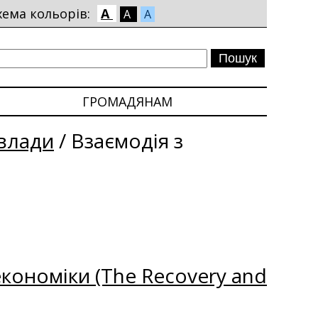
хема кольорів:
A
A
A
ГРОМАДЯНАМ
влади
/
Взаємодія з
кономіки (The Recovery and