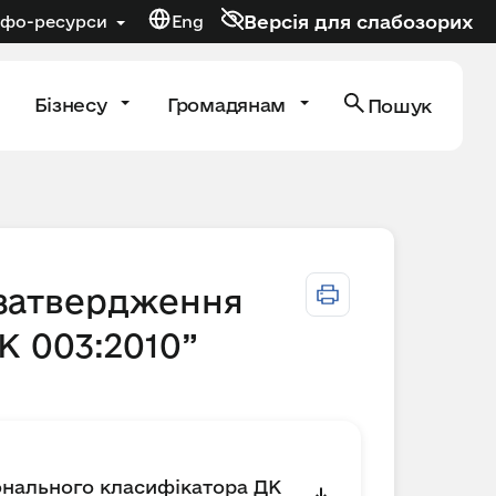
Версія для слабозорих
нфо-ресурси
Eng
Бізнесу
Громадянам
Пошук
 затвердження
К 003:2010”
іонального класифікатора ДК