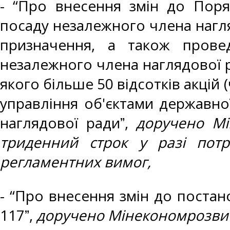
- “Про внесення змін до Поря
посаду незалежного члена нагля
призначення, а також прове
незалежного члена наглядової р
якого більше 50 відсотків акцій
управління об'єктами державно
наглядової радиˮ,
доручено Мі
триденний строк у разі пот
регламентних вимог,
- “Про внесення змін до постано
117ˮ,
доручено Мінекономрозвит