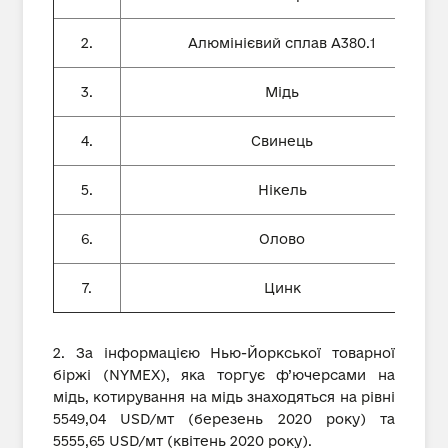
2.
Алюмінієвий сплав А380.1
3.
Мідь
4.
Свинець
5.
Нікель
6.
Олово
7.
Цинк
2. За інформацією Нью-Йоркської товарної
біржі (NYMEX), яка торгує ф’ючерсами на
мідь, котирування на мідь знаходяться на рівні
5549,04 USD/мт (березень 2020 року) та
5555,65 USD/мт (квітень 2020 року).