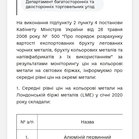
Департамент багатосторонніх та
двосторонніх торговельних угод
На виконання підпункту 2 пункту 4 постанови
Кабінету Міністрів України від 28 травня
2008 року № 500 “Про порядок розрахунку
вартості експортованих брухту легованих
чорних металів, брухту кольорових металів та
напівфабрикатів з їх використанням” за
результатами моніторингу цін на кольорові
метали на світових біржах, інформуємо про
середні рівні цін на окремі метали:
1. Середні рівні цін на кольорові метали на
Лондонській біржі металів (LME) у січні 2020
року складали:
№ з/п
Назва
1.
Алюміній первинний