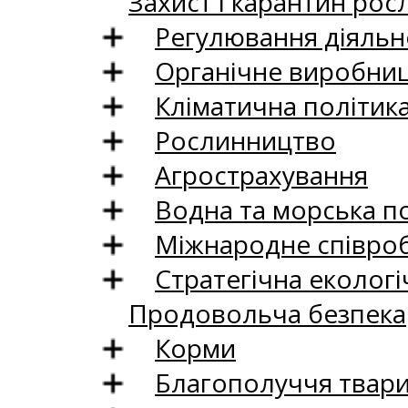
Захист і карантин рос
Регулювання діяльно
Органічне виробни
Кліматична політик
Рослинництво
Агрострахування
Водна та морська п
Міжнародне співро
Стратегічна екологі
Продовольча безпека
Корми
Благополуччя твар