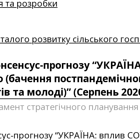
я та розробки
талого розвитку сільського госп
нсенсус-прогнозу “УКРАЇНА
во (бачення постпандемічног
ів та молоді)” (Серпень 202
ртамент стратегічного плануванн
ус-прогнозу “УКРАЇНА: вплив COV