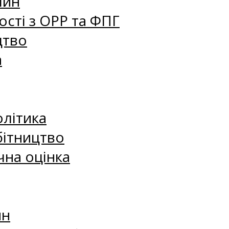
лин
сті з ОРР та ФПГ
цтво
а
олітика
бітництво
чна оцінка
ин