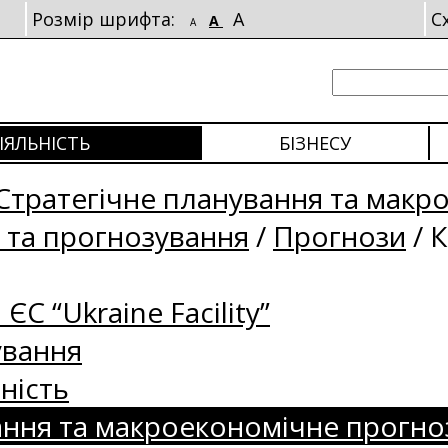
Розмір шрифта:
A
С
A
A
ІЯЛЬНІСТЬ
БІЗНЕСУ
Стратегічне планування та макр
 та прогнозування
/
Прогнози
/
К
 ЄС “Ukraine Facility”
ування
ність
ання та макроекономічне прогно