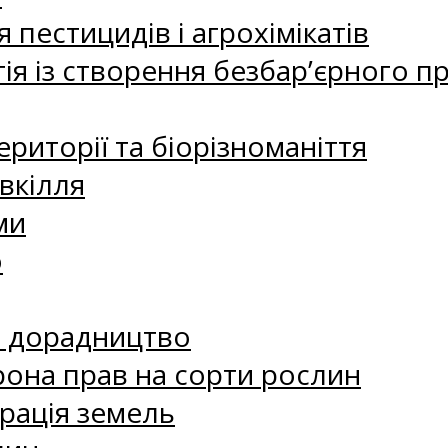
 пестицидів і агрохімікатів
ія із створення безбар’єрного пр
риторії та біорізноманіття
вкілля
ми
о
е дорадництво
рона прав на сорти рослин
рація земель