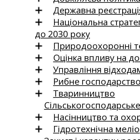
Державна реєстрація
Національна стратег
до 2030 року
Природоохоронні те
Оцінка впливу на до
Управління відхода
Рибне господарств
Тваринництво
Сільськогосподарськ
Насінництво та охо
Гідротехнічна меліо