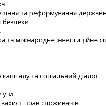
ка
ління та реформування державн
і безпеки
ь
ка та міжнародне інвестиційне с
капіталу та соціальний діалог
луги
а захист прав споживачів