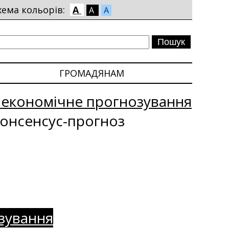
хема кольорів:
A
A
A
ГРОМАДЯНАМ
оекономічне прогнозування
онсенсус-прогноз
зування