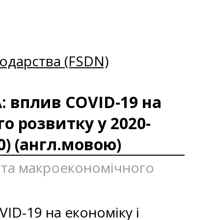
одарства (FSDN)
: вплив COVID-19 на
о розвитку у 2020-
0) (англ.мовою)
я та макроекономічного
ID-19 на економіку і