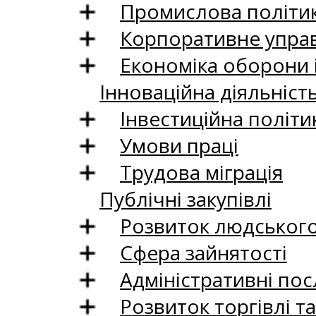
Промислова політи
Корпоративне управ
Економіка оборони 
Інноваційна діяльніст
Інвестиційна політи
Умови праці
Трудова міграція
Публічні закупівлі
Розвиток людського 
Сфера зайнятості
Адміністративні пос
Розвиток торгівлі т