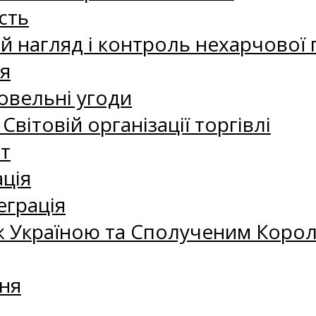
сть
 нагляд і контроль нехарчової 
я
овельні угоди
 Світовій організації торгівлі
т
ація
еграція
 Україною та Сполученим Королі
ня
а