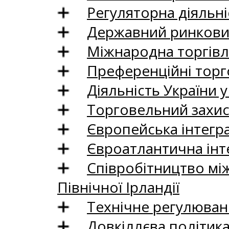
Регуляторна діяльні
Державний ринковий
Міжнародна торгівл
Преференційні торг
Діяльність України у
Торговельний захис
Європейська інтегр
Євроатлантична інт
Співробітництво між
Північної Ірландії
Технічне регулюван
Довкіллєва політик