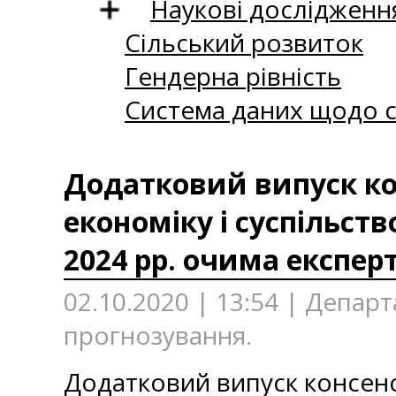
Наукові дослідженн
Сільський розвиток
Гендерна рівність
Система даних щодо с
Додатковий випуск ко
економіку і суспільст
2024 рр. очима експерт
02.10.2020 | 13:54 | Депа
прогнозування.
Додатковий випуск консенс