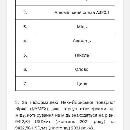
2.
Алюмінієвий сплав А380.1
3.
Мідь
4.
Свинець
5.
Нікель
6.
Олово
7.
Цинк
2. За інформацією Нью-Йоркської товарної
біржі (NYMEX), яка торгує ф’ючерсами на
мідь, котирування на мідь знаходяться на рівні
9412,64 USD/мт (жовтень 2021 року) та
9422,56 USD/мт (листопад 2021 року).