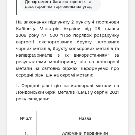
Департамент багатосторонніх та
двосторонніх торговельних угод
На виконання підпункту 2 пункту 4 постанови
Кабінету Міністрів України від 28 травня
2008 року № 500 “Про порядок розрахунку
вартості експортованих брухту легованих
чорних металів, брухту кольорових металів та
напівфабрикатів з їх використанням” за
результатами моніторингу цін на кольорові
метали на світових біржах, інформуємо про
середні рівні цін на окремі метали:
1. Середні рівні цін на кольорові метали на
Лондонській біржі металів (LME) у серпні 2021
року складали:
№ з/п
Назва
1.
Алюміній первинний