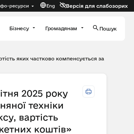
Версія для слабозорих
нфо-ресурси
Eng
Бізнесу
Громадянам
Пошук
тість яких частково компенсується за
ітня 2025 року
няної техніки
су, вартість
жетних коштів»