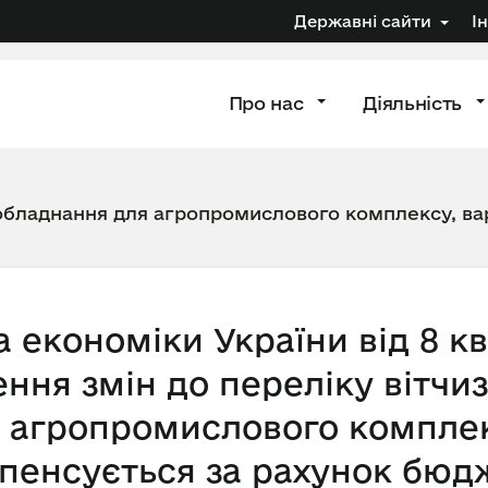
Державні сайти
І
Про нас
Діяльність
 обладнання для агропромислового комплексу, вар
 економіки України від 8 кв
ння змін до переліку вітчиз
 агропромислового комплек
пенсується за рахунок бюд