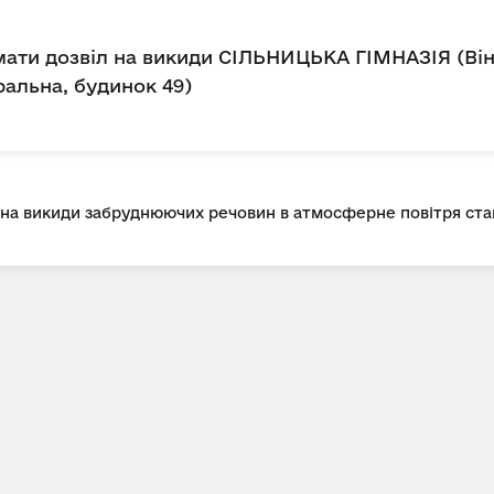
ати дозвіл на викиди СІЛЬНИЦЬКА ГІМНАЗІЯ (Він
ральна, будинок 49)
л на викиди забруднюючих речовин в атмосферне повітря с