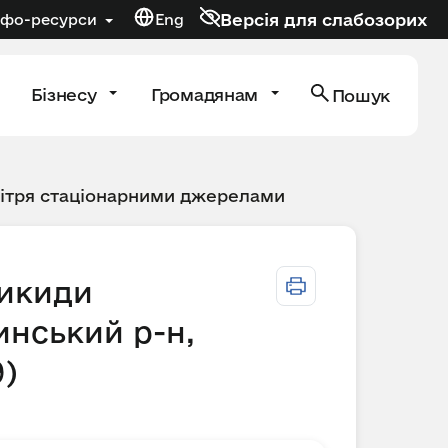
Версія для слабозорих
нфо-ресурси
Eng
Бізнесу
Громадянам
Пошук
вітря стаціонарними джерелами
викиди
инський р-н,
9)