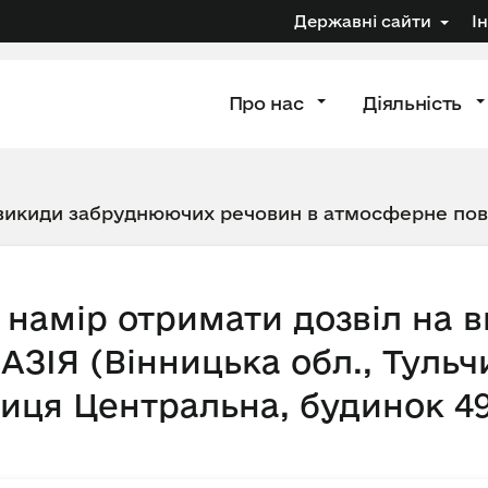
Державні сайти
І
Про нас
Діяльність
 викиди забруднюючих речовин в атмосферне по
намір отримати дозвіл на 
ІЯ (Вінницька обл., Тульч
лиця Центральна, будинок 4