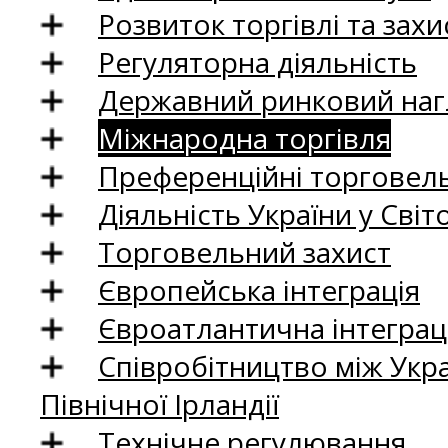
Розвиток торгівлі та зах
Регуляторна діяльність
Державний ринковий нагл
Міжнародна торгівля
Преференційні торговель
Діяльність України у Світо
Торговельний захист
Європейська інтеграція
Євроатлантична інтеграц
Співробітництво між Укр
Північної Ірландії
Технічне регулювання