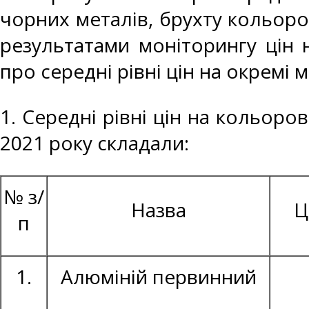
чорних металів, брухту кольоро
результатами моніторингу цін 
про середні рівні цін на окремі 
1. Середні рівні цін на кольоро
2021 року складали:
№ з/
Назва
Ц
п
1.
Алюміній первинний