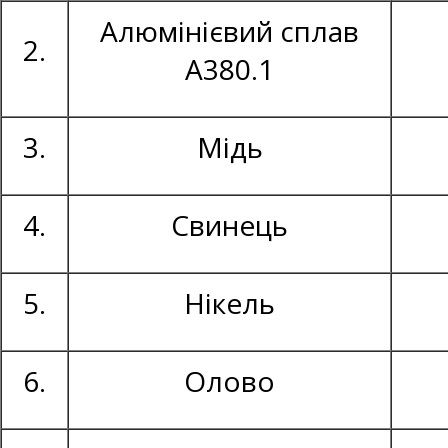
Алюмінієвий сплав
2.
А380.1
3.
Мідь
4.
Свинець
5.
Нікель
6.
Олово