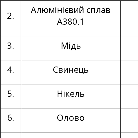
Алюмінієвий сплав
2.
А380.1
3.
Мідь
4.
Свинець
5.
Нікель
6.
Олово