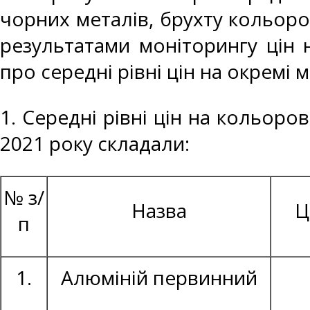
чорних металів, брухту кольоро
результатами моніторингу цін 
про середні рівні цін на окремі 
1. Середні рівні цін на кольоро
2021 року складали:
№ з/
Назва
Ц
п
1.
Алюміній первинний