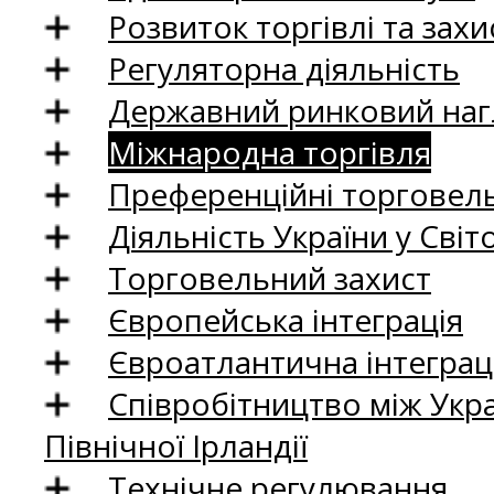
Розвиток торгівлі та зах
Регуляторна діяльність
Державний ринковий нагл
Міжнародна торгівля
Преференційні торговель
Діяльність України у Світо
Торговельний захист
Європейська інтеграція
Євроатлантична інтеграц
Співробітництво між Укр
Північної Ірландії
Технічне регулювання