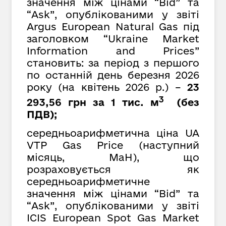
значення між цінами “Bid” та
“Ask”, опублікованими у звіті
Argus European Natural Gas під
заголовком “Ukraine Market
Information and Prices”
становить: за період з першого
по останній день березня 2026
року (на квітень 2026 р.) –
23
3
293,56 грн за 1 тис. м
(без
ПДВ);
середньоарифметична ціна UA
VTP Gas Price (наступний
місяць, MaH), що
розраховується як
середньоарифметичне
значення між цінами “Bid” та
“Ask”, опублікованими у звіті
ICIS European Spot Gas Market