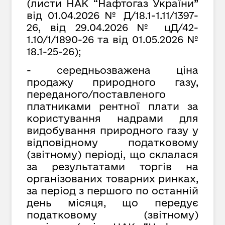
(листи НАК “Нафтогаз України”
від 01.04.2026 № Д/18.1-1.11/1397-
26, від
29
.
04
.202
6
№ цД/42-
1.10/1/1890-26
та від
01
.
05
.2026 №
18.1-25-26);
- середньозважена ціна
продажу природного газу,
переданого/поставленого
платниками рентної плати за
користування надрами для
видобування природного газу у
відповідному податковому
(звітному) періоді, що склалася
за результатами торгів на
організованих товарних ринках,
за період з першого по останній
день місяця, що передує
податковому (звітному)