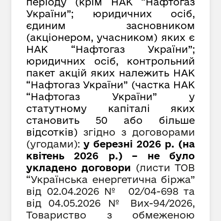
періоду (крім НАК “Нафтогаз
України”; юридичних осіб,
єдиним засновником
(акціонером, учасником) яких є
НАК “Нафтогаз України”;
юридичних осіб, контрольний
пакет акцій яких належить НАК
“Нафтогаз України” (частка НАК
“Нафтогаз України” у
статутному капіталі яких
становить 50 або більше
відсотків)
згідно з договорами
(угодами):
у березні 2026 р. (на
квітень 2026 р.) – не було
укладено договори
(листи ТОВ
“Українська енергетична біржа”
від
02.04.2026 № 02/04-698 та
від 04.05.2026 № Вих-94/2026,
Товариство з обмеженою