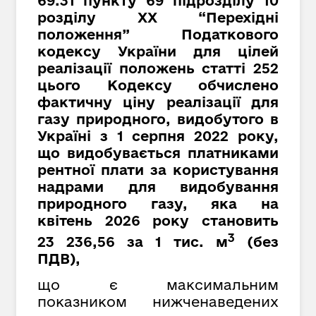
69.31 пункту 69 підрозділу 10
розділу XX “Перехідні
положення” Податкового
кодексу України для цілей
реалізації положень статті 252
цього Кодексу обчислено
фактичну ціну реалізації для
газу природного, видобутого в
Україні з 1 серпня 2022 року,
що видобувається платниками
рентної плати за користування
надрами для видобування
природного газу, яка на
квітень 2026 року становить
3
23 236,56 за 1 тис. м
(без
ПДВ),
що є максимальним
показником нижченаведених