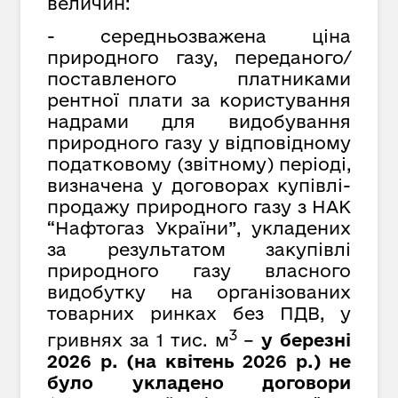
величин:
- середньозважена ціна
природного газу, переданого/
поставленого платниками
рентної плати за користування
надрами для видобування
природного газу у відповідному
податковому (звітному) періоді,
визначена у договорах купівлі-
продажу природного газу з НАК
“Нафтогаз України”,
укладених
за результатом закупівлі
природного газу власного
видобутку на організованих
товарних ринках без ПДВ, у
3
гривнях за
1 тис. м
–
у березні
2026 р. (на квітень 2026 р.) не
було укладено договори