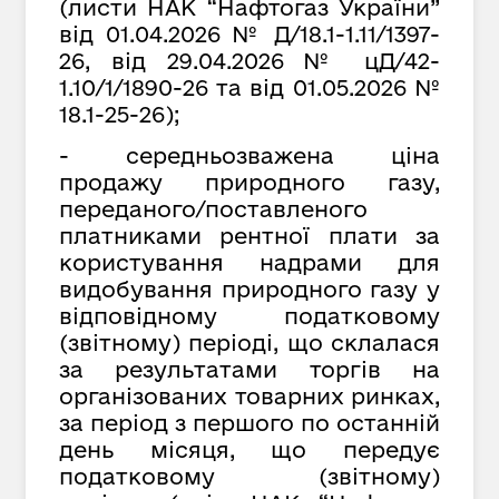
(листи НАК “Нафтогаз України”
від 01.04.2026 № Д/18.1-1.11/1397-
26, від
29
.
04
.202
6
№ цД/42-
1.10/1/1890-26
та від
01
.
05
.2026 №
18.1-25-26);
- середньозважена ціна
продажу природного газу,
переданого/поставленого
платниками рентної плати за
користування надрами для
видобування природного газу у
відповідному податковому
(звітному) періоді, що склалася
за результатами торгів на
організованих товарних ринках,
за період з першого по останній
день місяця, що передує
податковому (звітному)