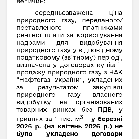
величин:
- середньозважена ціна
природного газу, переданого/
поставленого платниками
рентної плати за користування
надрами для видобування
природного газу у відповідному
податковому (звітному) періоді,
визначена у договорах купівлі-
продажу природного газу з НАК
“Нафтогаз України”,
укладених
за результатом закупівлі
природного газу власного
видобутку на організованих
товарних ринках без ПДВ, у
3
гривнях за
1 тис. м
–
у березні
2026 р. (на квітень 2026 р.) не
було укладено договори