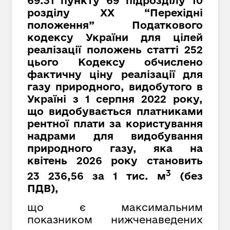
69.31 пункту 69 підрозділу 10
розділу XX “Перехідні
положення” Податкового
кодексу України для цілей
реалізації положень статті 252
цього Кодексу обчислено
фактичну ціну реалізації для
газу природного, видобутого в
Україні з 1 серпня 2022 року,
що видобувається платниками
рентної плати за користування
надрами для видобування
природного газу, яка на
квітень 2026 року становить
3
23 236,56 за 1 тис. м
(без
ПДВ),
що є максимальним
показником нижченаведених