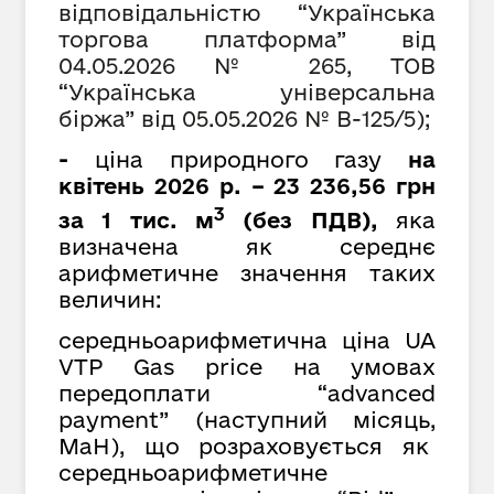
відповідальністю “Українська
торгова платформа” від
04
.0
5
.2026 № 265, ТОВ
“Українська універсальна
біржа” від
05
.
05
.2026 № В-125/5);
-
ціна природного газу
на
квітень 2026 р. – 23 236,56 грн
3
за 1 тис. м
(без ПДВ),
яка
визначена як середнє
арифметичне значення таких
величин:
середньоарифметична ціна UA
VTP Gas price на умовах
передоплати “advanced
payment” (наступний місяць,
MaH), що розраховується як
cередньоарифметичне