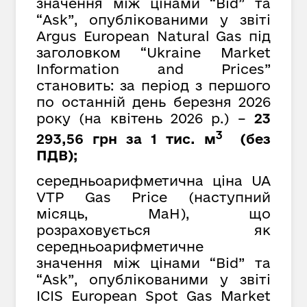
значення між цінами “Bid” та
“Ask”, опублікованими у звіті
Argus European Natural Gas під
заголовком “Ukraine Market
Information and Prices”
становить: за період з першого
по останній день березня 2026
року (на квітень 2026 р.) –
23
3
293,56 грн за 1 тис. м
(без
ПДВ);
середньоарифметична ціна UA
VTP Gas Price (наступний
місяць, MaH), що
розраховується як
середньоарифметичне
значення між цінами “Bid” та
“Ask”, опублікованими у звіті
ICIS European Spot Gas Market