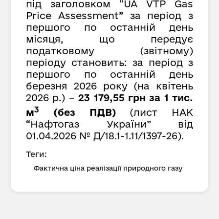
під заголовком “UA VTP Gas
Price Assessment” за період з
першого по останній день
місяця, що передує
податковому (звітному)
періоду становить: за період з
першого по останній день
березня 2026 року (на квітень
2026 р.) –
23 179,55 грн за 1 тис.
3
м
(без ПДВ)
(лист НАК
“Нафтогаз України” від
01.04.2026 № Д/18.1-1.11/1397-26).
Теги:
Фактична ціна реалізації природного газу