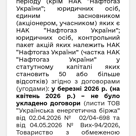
періоду (крім НАК “Нафтогаз
України”; юридичних осіб,
єдиним засновником
(акціонером, учасником) яких є
НАК “Нафтогаз України”;
юридичних осіб, контрольний
пакет акцій яких належить НАК
“Нафтогаз України” (частка НАК
“Нафтогаз України” у
статутному капіталі яких
становить 50 або більше
відсотків)
згідно з договорами
(угодами):
у березні 2026 р. (на
квітень 2026 р.) – не було
укладено договори
(листи ТОВ
“Українська енергетична біржа”
від
02.04.2026 № 02/04-698 та
від 04.05.2026 № Вих-94/2026,
Товариство з обмеженою