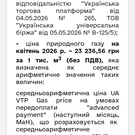
відповідальністю “Українська
торгова платформа” від
04
.0
5
.2026 № 265, ТОВ
“Українська універсальна
біржа” від
05
.
05
.2026 № В-125/5);
-
ціна природного газу
на
квітень 2026 р. – 23 236,56 грн
3
за 1 тис. м
(без ПДВ),
яка
визначена як середнє
арифметичне значення таких
величин:
середньоарифметична ціна UA
VTP Gas price на умовах
передоплати “advanced
payment” (наступний місяць,
MaH), що розраховується як
cередньоарифметичне