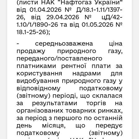
(листи НАК “Нафтогаз України”
від 01.04.2026 № Д/18.1-1.11/1397-
26, від
29
.
04
.202
6
№ цД/42-
1.10/1/1890-26
та від
01
.
05
.2026 №
18.1-25-26);
- середньозважена ціна
продажу природного газу,
переданого/поставленого
платниками рентної плати за
користування надрами для
видобування природного газу у
відповідному податковому
(звітному) періоді, що склалася
за результатами торгів на
організованих товарних ринках,
за період з першого по останній
день місяця, що передує
податковому (звітному)