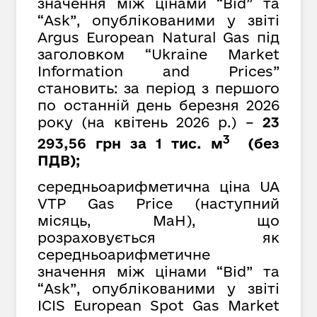
значення між цінами “Bid” та
“Ask”, опублікованими у звіті
Argus European Natural Gas під
заголовком “Ukraine Market
Information and Prices”
становить: за період з першого
по останній день березня 2026
року (на квітень 2026 р.) –
23
3
293,56 грн за 1 тис. м
(без
ПДВ);
середньоарифметична ціна UA
VTP Gas Price (наступний
місяць, MaH), що
розраховується як
середньоарифметичне
значення між цінами “Bid” та
“Ask”, опублікованими у звіті
ICIS European Spot Gas Market