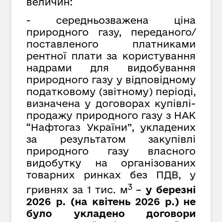
величин:
- середньозважена ціна
природного газу, переданого/
поставленого платниками
рентної плати за користування
надрами для видобування
природного газу у відповідному
податковому (звітному) періоді,
визначена у договорах купівлі-
продажу природного газу з НАК
“Нафтогаз України”,
укладених
за результатом закупівлі
природного газу власного
видобутку на організованих
товарних ринках без ПДВ, у
3
гривнях за
1 тис. м
–
у березні
2026 р. (на квітень 2026 р.) не
було укладено договори