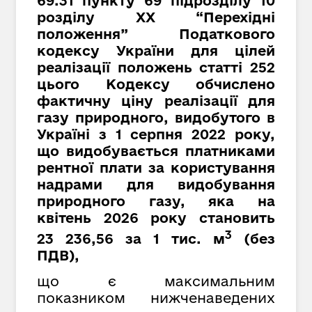
69.31 пункту 69 підрозділу 10
розділу XX “Перехідні
положення” Податкового
кодексу України для цілей
реалізації положень статті 252
цього Кодексу обчислено
фактичну ціну реалізації для
газу природного, видобутого в
Україні з 1 серпня 2022 року,
що видобувається платниками
рентної плати за користування
надрами для видобування
природного газу, яка на
квітень 2026 року становить
3
23 236,56 за 1 тис. м
(без
ПДВ),
що є максимальним
показником нижченаведених