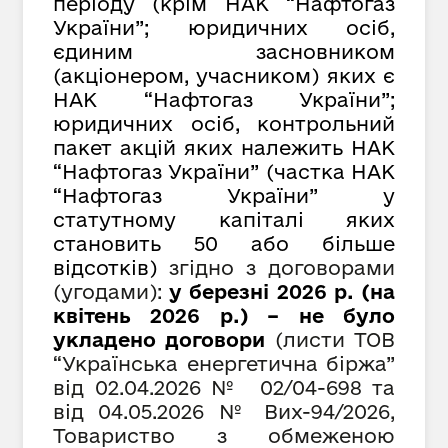
періоду (крім НАК “Нафтогаз
України”; юридичних осіб,
єдиним засновником
(акціонером, учасником) яких є
НАК “Нафтогаз України”;
юридичних осіб, контрольний
пакет акцій яких належить НАК
“Нафтогаз України” (частка НАК
“Нафтогаз України” у
статутному капіталі яких
становить 50 або більше
відсотків)
згідно з договорами
(угодами):
у березні 2026 р. (на
квітень 2026 р.) – не було
укладено договори
(листи ТОВ
“Українська енергетична біржа”
від
02.04.2026 № 02/04-698 та
від 04.05.2026 № Вих-94/2026,
Товариство з обмеженою