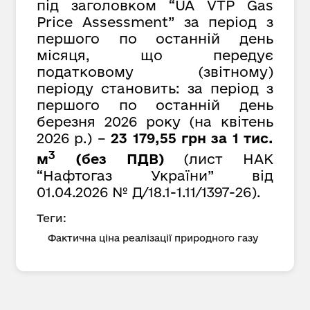
під заголовком “UA VTP Gas
Price Assessment” за період з
першого по останній день
місяця, що передує
податковому (звітному)
періоду становить: за період з
першого по останній день
березня 2026 року (на квітень
2026 р.) –
23 179,55 грн за 1 тис.
3
м
(без ПДВ)
(лист НАК
“Нафтогаз України” від
01.04.2026 № Д/18.1-1.11/1397-26).
Теги:
Фактична ціна реалізації природного газу