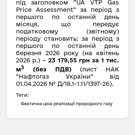
під заголовком “UA VTP Gas
Price Assessment” за період з
першого по останній день
місяця, що передує
податковому (звітному)
періоду становить: за період з
першого по останній день
березня 2026 року (на квітень
2026 р.) –
23 179,55 грн за 1 тис.
3
м
(без ПДВ)
(лист НАК
“Нафтогаз України” від
01.04.2026 № Д/18.1-1.11/1397-26).
Теги:
Фактична ціна реалізації природного газу