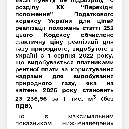
69.31 пункту 69 підрозділу 10
розділу XX “Перехідні
положення” Податкового
кодексу України для цілей
реалізації положень статті 252
цього Кодексу обчислено
фактичну ціну реалізації для
газу природного, видобутого в
Україні з 1 серпня 2022 року,
що видобувається платниками
рентної плати за користування
надрами для видобування
природного газу, яка на
квітень 2026 року становить
3
23 236,56 за 1 тис. м
(без
ПДВ),
що є максимальним
показником нижченаведених