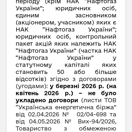
періоду (крім НАК “Нафтогаз
України”; юридичних осіб,
єдиним засновником
(акціонером, учасником) яких є
НАК “Нафтогаз України”;
юридичних осіб, контрольний
пакет акцій яких належить НАК
“Нафтогаз України” (частка НАК
“Нафтогаз України” у
статутному капіталі яких
становить 50 або більше
відсотків)
згідно з договорами
(угодами):
у березні 2026 р. (на
квітень 2026 р.) – не було
укладено договори
(листи ТОВ
“Українська енергетична біржа”
від
02.04.2026 № 02/04-698 та
від 04.05.2026 № Вих-94/2026,
Товариство з обмеженою