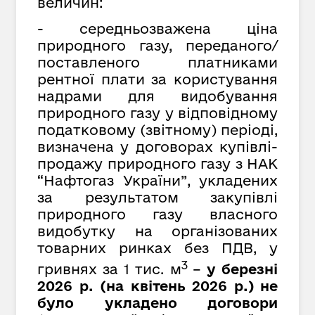
величин:
- середньозважена ціна
природного газу, переданого/
поставленого платниками
рентної плати за користування
надрами для видобування
природного газу у відповідному
податковому (звітному) періоді,
визначена у договорах купівлі-
продажу природного газу з НАК
“Нафтогаз України”,
укладених
за результатом закупівлі
природного газу власного
видобутку на організованих
товарних ринках без ПДВ, у
3
гривнях за
1 тис. м
–
у березні
2026 р. (на квітень 2026 р.) не
було укладено договори