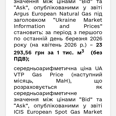
значення між цінами “Bid” та
“Ask”, опублікованими у звіті
Argus European Natural Gas під
заголовком “Ukraine Market
Information and Prices”
становить: за період з першого
по останній день березня 2026
року (на квітень 2026 р.) –
23
3
293,56 грн за 1 тис. м
(без
ПДВ);
середньоарифметична ціна UA
VTP Gas Price (наступний
місяць, MaH), що
розраховується як
середньоарифметичне
значення між цінами “Bid” та
“Ask”, опублікованими у звіті
ICIS European Spot Gas Market