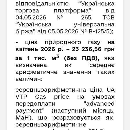
відповідальністю “Українська
торгова платформа” від
04
.0
5
.2026 № 265, ТОВ
“Українська універсальна
біржа” від
05
.
05
.2026 № В-125/5);
-
ціна природного газу
на
квітень 2026 р. – 23 236,56 грн
3
за 1 тис. м
(без ПДВ),
яка
визначена як середнє
арифметичне значення таких
величин:
середньоарифметична ціна UA
VTP Gas price на умовах
передоплати “advanced
payment” (наступний місяць,
MaH), що розраховується як
cередньоарифметичне