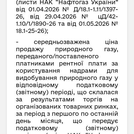
(листи НАК “Нафтогаз України”
від 01.04.2026 № Д/18.1-1.11/1397-
26, від
29
.
04
.202
6
№ цД/42-
1.10/1/1890-26
та від
01
.
05
.2026 №
18.1-25-26);
- середньозважена ціна
продажу природного газу,
переданого/поставленого
платниками рентної плати за
користування надрами для
видобування природного газу у
відповідному податковому
(звітному) періоді, що склалася
за результатами торгів на
організованих товарних ринках,
за період з першого по останній
день місяця, що передує
податковому (звітному)