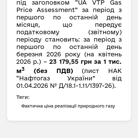
під заголовком “UA VTP Gas
Price Assessment” за період з
першого по останній день
місяця, що передує
податковому (звітному)
періоду становить: за період з
першого по останній день
березня 2026 року (на квітень
2026 р.) –
23 179,55 грн за 1 тис.
3
м
(без ПДВ)
(лист НАК
“Нафтогаз України” від
01.04.2026 № Д/18.1-1.11/1397-26).
Теги:
Фактична ціна реалізації природного газу