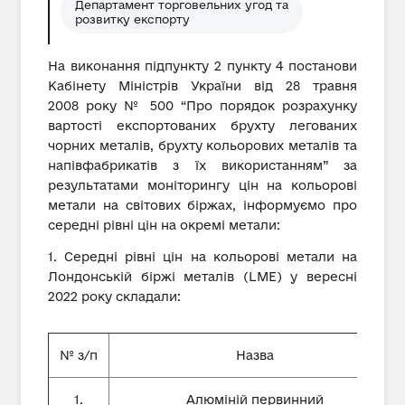
Департамент торговельних угод та
розвитку експорту
На виконання підпункту 2 пункту 4 постанови
Кабінету Міністрів України від 28 травня
2008 року № 500 “Про порядок розрахунку
вартості експортованих брухту легованих
чорних металів, брухту кольорових металів та
напівфабрикатів з їх використанням” за
результатами моніторингу цін на кольорові
метали на світових біржах, інформуємо про
середні рівні цін на окремі метали:
1. Середні рівні цін на кольорові метали на
Лондонській біржі металів (LME) у вересні
2022 року складали:
№ з/п
Назва
1.
Алюміній первинний