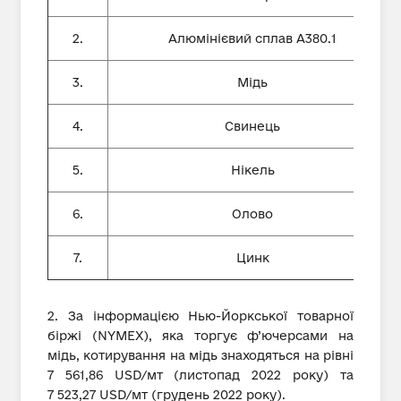
2.
Алюмінієвий сплав А380.1
3.
Мідь
4.
Свинець
5.
Нікель
6.
Олово
7.
Цинк
2. За інформацією Нью-Йоркської товарної
біржі (NYMEX), яка торгує ф’ючерсами на
мідь, котирування на мідь знаходяться на рівні
7 561,86 USD/мт (листопад 2022 року) та
7 523,27 USD/мт (грудень 2022 року).