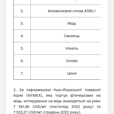
2.
Алюмінієвий сплав А380.1
3.
Мідь
4.
Свинець
5.
Нікель
6.
Олово
7.
Цинк
2. За інформацією Нью-Йоркської товарної
біржі (NYMEX), яка торгує ф’ючерсами на
мідь, котирування на мідь знаходяться на рівні
7 561,86 USD/мт (листопад 2022 року) та
7 523,27 USD/мт (грудень 2022 року).