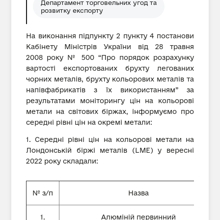
Департамент торговельних угод та
розвитку експорту
На виконання підпункту 2 пункту 4 постанови
Кабінету Міністрів України від 28 травня
2008 року № 500 “Про порядок розрахунку
вартості експортованих брухту легованих
чорних металів, брухту кольорових металів та
напівфабрикатів з їх використанням” за
результатами моніторингу цін на кольорові
метали на світових біржах, інформуємо про
середні рівні цін на окремі метали:
1. Середні рівні цін на кольорові метали на
Лондонській біржі металів (LME) у вересні
2022 року складали:
№ з/п
Назва
1.
Алюміній первинний