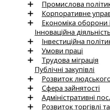
Промислова політи
Корпоративне управ
Економіка оборони 
Інноваційна діяльніст
Інвестиційна політи
Умови праці
Трудова міграція
Публічні закупівлі
Розвиток людського 
Сфера зайнятості
Адміністративні пос
Розвиток торгівлі т