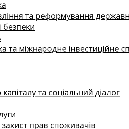
ка
ління та реформування державн
і безпеки
ь
ка та міжнародне інвестиційне с
капіталу та соціальний діалог
луги
а захист прав споживачів