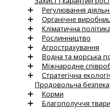
Захист і карантин рос
Регулювання діяльно
Органічне виробни
Кліматична політик
Рослинництво
Агрострахування
Водна та морська п
Міжнародне співро
Стратегічна екологі
Продовольча безпека
Корми
Благополуччя твар