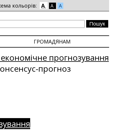
хема кольорів:
A
A
A
ГРОМАДЯНАМ
оекономічне прогнозування
онсенсус-прогноз
зування