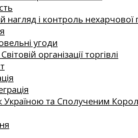
сть
 нагляд і контроль нехарчової 
я
овельні угоди
 Світовій організації торгівлі
т
ація
еграція
 Україною та Сполученим Королі
ня
а