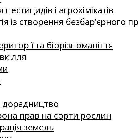
 пестицидів і агрохімікатів
ія із створення безбар’єрного пр
риторії та біорізноманіття
вкілля
ми
о
е дорадництво
рона прав на сорти рослин
рація земель