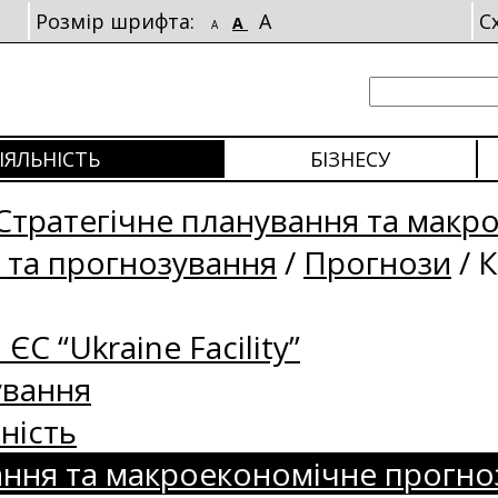
Розмір шрифта:
A
С
A
A
ІЯЛЬНІСТЬ
БІЗНЕСУ
Стратегічне планування та макр
 та прогнозування
/
Прогнози
/
К
 ЄС “Ukraine Facility”
ування
ність
ання та макроекономічне прогно