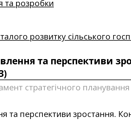
я та розробки
талого розвитку сільського госп
овлення та перспективи зро
3)
ртамент стратегічного плануванн
ння та перспективи зростання. К