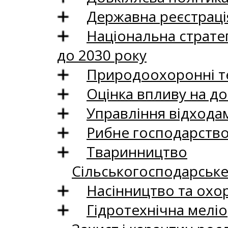
Державна реєстрація
Національна стратег
до 2030 року
Природоохоронні те
Оцінка впливу на до
Управління відхода
Рибне господарств
Тваринництво
Сільськогосподарськ
Насінництво та охо
Гідротехнічна меліо