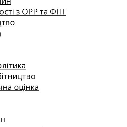
лин
сті з ОРР та ФПГ
цтво
а
олітика
бітництво
чна оцінка
ин