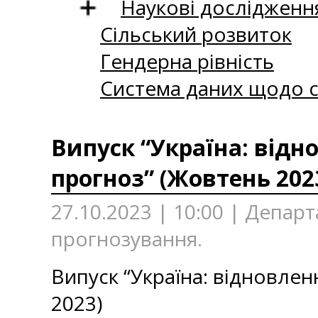
Наукові дослідженн
Сільський розвиток
Гендерна рівність
Система даних щодо с
Випуск “Україна: відн
прогноз” (Жовтень 202
27.10.2023 | 10:00 | Депа
прогнозування.
Випуск “Україна: відновле
2023)