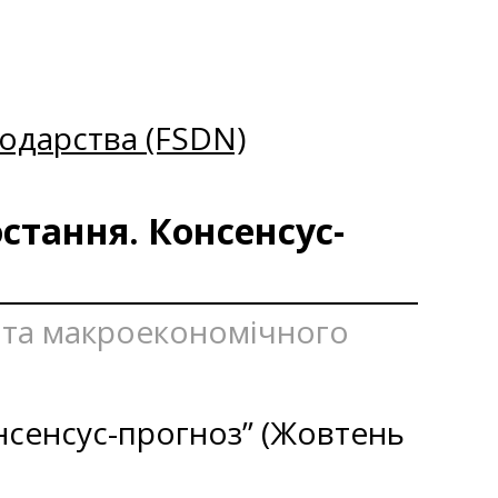
одарства (FSDN)
стання. Консенсус-
я та макроекономічного
онсенсус-прогноз” (Жовтень