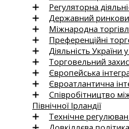
Регуляторна діяльні
Державний ринковий
Міжнародна торгівл
Преференційні торг
Діяльність України у
Торговельний захис
Європейська інтегр
Євроатлантична інт
Співробітництво між
Північної Ірландії
Технічне регулюван
Довкіллєва політик