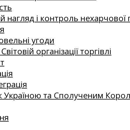
сть
 нагляд і контроль нехарчової 
я
овельні угоди
 Світовій організації торгівлі
т
ація
еграція
 Україною та Сполученим Королі
ня
а