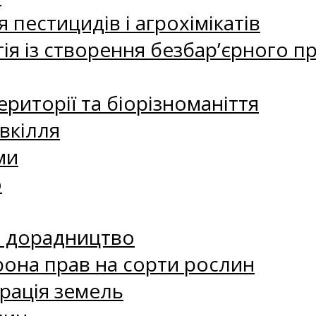
 пестицидів і агрохімікатів
ія із створення безбар’єрного пр
риторії та біорізноманіття
вкілля
ми
о
е дорадництво
рона прав на сорти рослин
рація земель