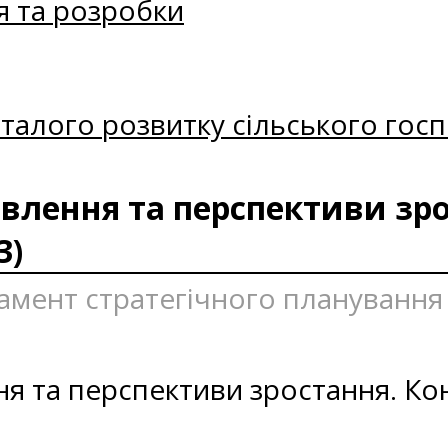
я та розробки
талого розвитку сільського госп
овлення та перспективи зро
3)
ртамент стратегічного плануванн
ння та перспективи зростання. К