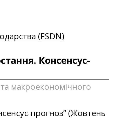
одарства (FSDN)
стання. Консенсус-
я та макроекономічного
онсенсус-прогноз” (Жовтень