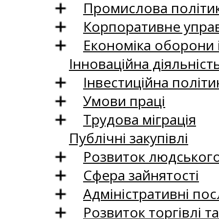
Промислова політи
Корпоративне управ
Економіка оборони 
Інноваційна діяльніст
Інвестиційна політи
Умови праці
Трудова міграція
Публічні закупівлі
Розвиток людського 
Сфера зайнятості
Адміністративні пос
Розвиток торгівлі т