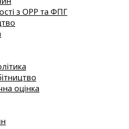
лин
сті з ОРР та ФПГ
цтво
а
олітика
бітництво
чна оцінка
ин