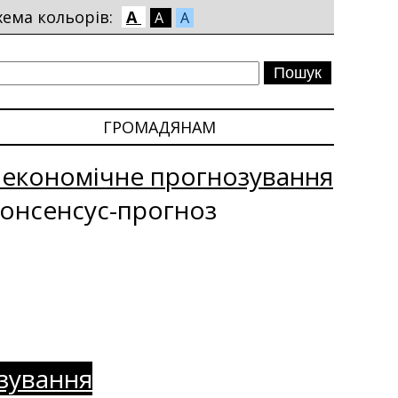
хема кольорів:
A
A
A
ГРОМАДЯНАМ
оекономічне прогнозування
онсенсус-прогноз
зування