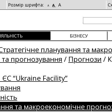
Розмір шрифта:
A
С
A
A
ІЯЛЬНІСТЬ
БІЗНЕСУ
Стратегічне планування та макр
 та прогнозування
/
Прогнози
/
К
 ЄС “Ukraine Facility”
ування
ність
ання та макроекономічне прогно