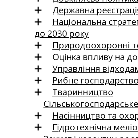
Державна реєстрація
Національна стратег
до 2030 року
Природоохоронні те
Оцінка впливу на до
Управління відхода
Рибне господарств
Тваринництво
Сільськогосподарськ
Насінництво та охо
Гідротехнічна меліо