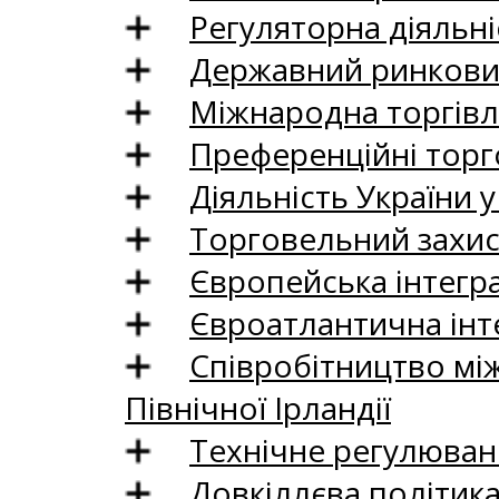
Регуляторна діяльні
Державний ринковий
Міжнародна торгівл
Преференційні торг
Діяльність України у
Торговельний захис
Європейська інтегр
Євроатлантична інт
Співробітництво між
Північної Ірландії
Технічне регулюван
Довкіллєва політик