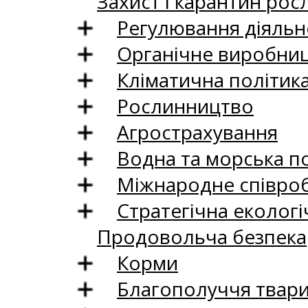
Захист і карантин рос
Регулювання діяльно
Органічне виробни
Кліматична політик
Рослинництво
Агрострахування
Водна та морська п
Міжнародне співро
Стратегічна екологі
Продовольча безпека
Корми
Благополуччя твар