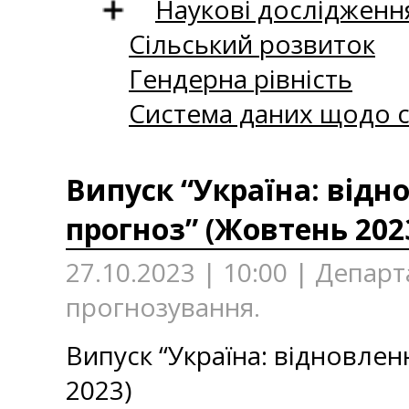
Наукові дослідженн
Сільський розвиток
Гендерна рівність
Система даних щодо с
Випуск “Україна: відн
прогноз” (Жовтень 202
27.10.2023 | 10:00 | Депа
прогнозування.
Випуск “Україна: відновле
2023)