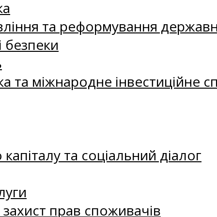
ка
ління та реформування державн
і безпеки
ь
ка та міжнародне інвестиційне с
капіталу та соціальний діалог
луги
а захист прав споживачів